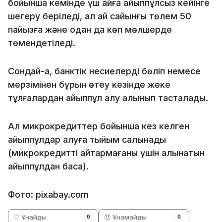
бойынша кемінде үш айға айыппұлсыз кейінге
шегеру беріледі, ал ай сайынғы төлем 50
пайызға және одан да көп мөлшерде
төмендетіледі.
Сондай-ақ, банктік несиелерді бөліп немесе
мерзімінен бұрын өтеу кезінде жеке
тұлғалардан айыппұл алу алынып тасталады.
Ал микрокредиттер бойынша кез келген
айыппұлдар алуға тыйым салынады
(микрокредитті қайтармағаны үшін алынатын
айыппұлдан басқа).
Фото: pixabay.com
🤍 Ұнайды
😞 Ұнамайды
0
0