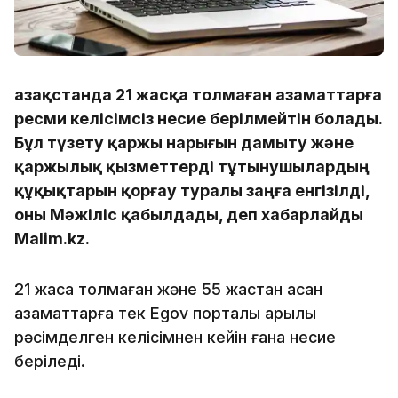
Қазақстанда 21 жасқа толмаған азаматтарға
ресми келісімсіз несие берілмейтін болады.
Бұл түзету қаржы нарығын дамыту және
қаржылық қызметтерді тұтынушылардың
құқықтарын қорғау туралы заңға енгізілді,
оны Мәжіліс қабылдады, деп хабарлайды
Malim.kz.
21 жасқа толмаған және 55 жастан асқан
азаматтарға тек Egov порталы арқылы
рәсімделген келісімнен кейін ғана несие
беріледі.