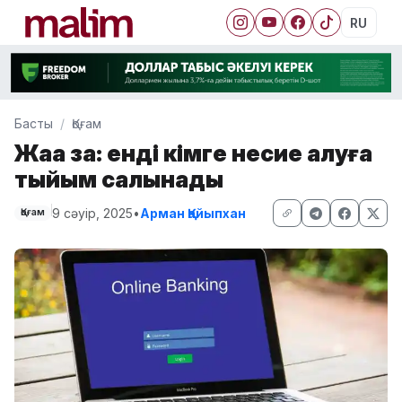
RU
Басты
Қоғам
Жаңа заң: енді кімге несие алуға
тыйым салынады
9 сәуір, 2025
•
Арман Қайыпхан
Қоғам