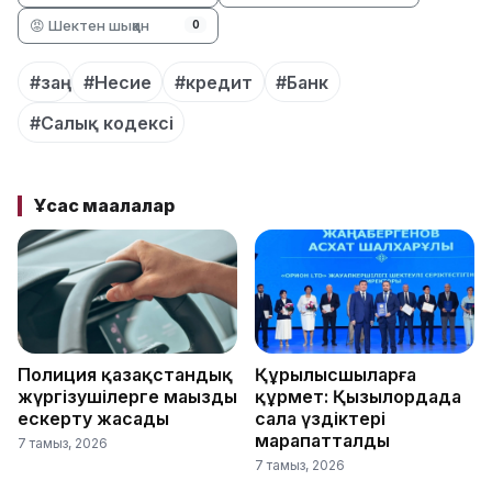
😡 Шектен шыққан
0
#заң
#Несие
#кредит
#Банк
#Салық кодексі
Ұқсас мақалалар
Полиция қазақстандық
Құрылысшыларға
жүргізушілерге маңызды
құрмет: Қызылордада
ескерту жасады
сала үздіктері
марапатталды
7 тамыз, 2026
7 тамыз, 2026