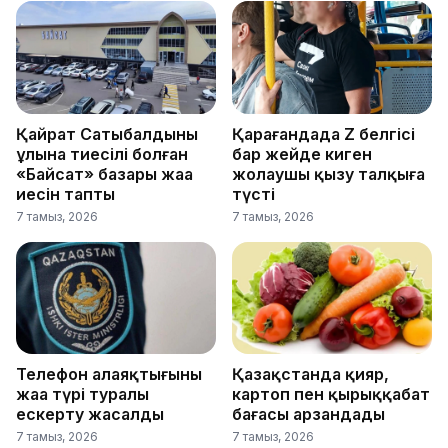
Қайрат Сатыбалдының
Қарағандада Z белгісі
ұлына тиесілі болған
бар жейде киген
«Байсат» базары жаңа
жолаушы қызу талқыға
иесін тапты
түсті
7 тамыз, 2026
7 тамыз, 2026
Телефон алаяқтығының
Қазақстанда қияр,
жаңа түрі туралы
картоп пен қырыққабат
ескерту жасалды
бағасы арзандады
7 тамыз, 2026
7 тамыз, 2026