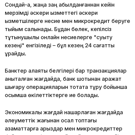
Сондай-ақ, жаңа заң қабылданғаннан кейін
мерзімді әскери қызметтегі әскери
қызметшілерге несие мен микрокредит беруге
тыйым салынады. Бұдан бөлек, кепілсіз
тұтынушылық онлайн несиелерге "суыту
кезеңі" енгізіледі – бұл кезең 24 сағатты
құрайды.
Банктер алаяқтық белгілері бар транзакциялар
анықталған жағдайда, банк шотынан қаражат
шығару операцияларын тоқтата тұру бойынша
қосымша өкілеттіктерге ие болады.
Экономикалық жағдай нашарлаған жағдайда
әлеуметтік жағынан осал топтағы
азаматтарға қарыздар мен микрокредиттер