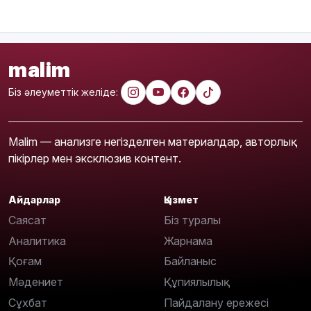
malim
Біз әлеуметтік желіде:
Malim — анализге негізделген материалдар, авторлық
пікірлер мен эксклюзив контент.
Айдарлар
Қызмет
Саясат
Біз туралы
Аналитика
Жарнама
Қоғам
Байланыс
Мәдениет
Құпиялылық
Сұхбат
Пайдалану ережесі