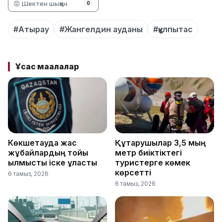
😡 Шектен шыққан
0
#Атырау
#Жангелдин ауданы
#құлпытас
Ұқсас мақалалар
Көкшетауда жас
Құтқарушылар 3,5 мың
жұбайлардың тойы
метр биіктіктегі
қылмыстық іске ұласты
туристерге көмек
көрсетті
6 тамыз, 2026
6 тамыз, 2026