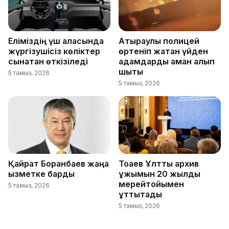
Еліміздің үш қаласында
Атыраулық полицей
жүргізушісіз көліктер
өртеніп жатқан үйден
сынақтан өткізіледі
адамдарды аман алып
шықты
5 тамыз, 2026
5 тамыз, 2026
Қайрат Боранбаев жаңа
Тоқаев Ұлттық архив
қызметке барды
ұжымын 20 жылдық
мерейтойымен
5 тамыз, 2026
құттықтады
5 тамыз, 2026