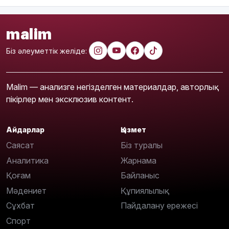
malim
Біз әлеуметтік желіде:
Malim — анализге негізделген материалдар, авторлық
пікірлер мен эксклюзив контент.
Айдарлар
Қызмет
Саясат
Біз туралы
Аналитика
Жарнама
Қоғам
Байланыс
Мәдениет
Құпиялылық
Сұхбат
Пайдалану ережесі
Спорт