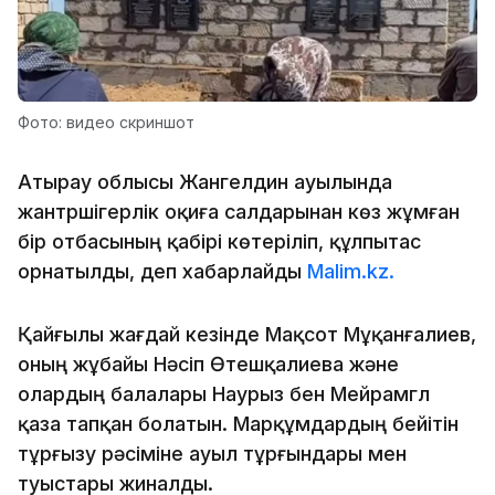
Фото: видео скриншот
Атырау облысы Жангелдин ауылында
жантүршігерлік оқиға салдарынан көз жұмған
бір отбасының қабірі көтеріліп, құлпытас
орнатылды, деп хабарлайды
Malim.kz.
Қайғылы жағдай кезінде Мақсот Мұқанғалиев,
оның жұбайы Нәсіп Өтешқалиева және
олардың балалары Наурыз бен Мейрамгүл
қаза тапқан болатын. Марқұмдардың бейітін
тұрғызу рәсіміне ауыл тұрғындары мен
туыстары жиналды.