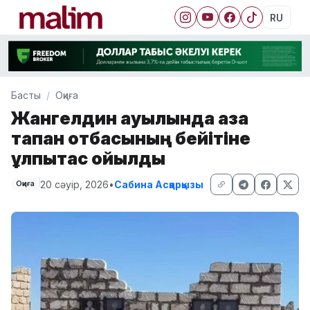
RU
Басты
Оқиға
Жангелдин ауылында қаза
тапқан отбасының бейітіне
құлпытас қойылды
20 сәуір, 2026
•
Сабина Асқарқызы
Оқиға