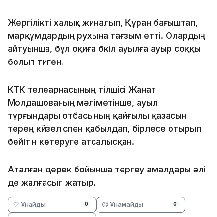
Жергілікті халық жиналып, Құран бағыштап,
марқұмдардың рухына тағзым етті. Олардың
айтуынша, бұл оқиға бүкіл ауылға ауыр соққы
болып тиген.
КТК телеарнасының тілшісі Жанат
Молдашованың мәліметінше, ауыл
тұрғындары отбасының қайғылы қазасын
терең күйзеліспен қабылдап, бірлесе отырып
бейітін көтеруге атсалысқан.
Аталған дерек бойынша тергеу амалдары әлі
де жалғасып жатыр.
🤍 Ұнайды
😞 Ұнамайды
0
0