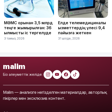
МӘМС қорынан 3,5 млрд
Елде телемедициналық
теңге жымқырылған: 36
қызметтердің үлесі 9,4
қылмыстық іс тергелуде
пайызға жеткен
3 тамыз, 2026
31 шілде, 2026
malim
Біз әлеуметтік желіде:
Malim — анализге негізделген материалдар, авторлық
пікірлер мен эксклюзив контент.