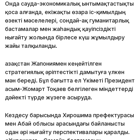
Онда сауда-экономикалық ынтымақтастықты
қоса алғанда, екіжақты өзара іс-қимылдың
өзекті мәселелері, сондай-ақ гуманитарлық
бастамалар мен жаһандық қауіпсіздікті
нығайту жолында бірлесе күш жұмылдыру
жайы талқыланды.
Қазақстан Жапониямен кеңейтілген
стратегиялық әріптестікті дамытуға үлкен
мән береді. Бұл бағытта ел Үкіметі Президент
Қасым-Жомарт Тоқаев белгілеген міндеттерді
дәйекті түрде жүзеге асыруда.
Кездесу барысында Хирошима префектурасы
мен Абай облысы арасындағы байланысты
одан әрі нығайту перспективалары қаралды.