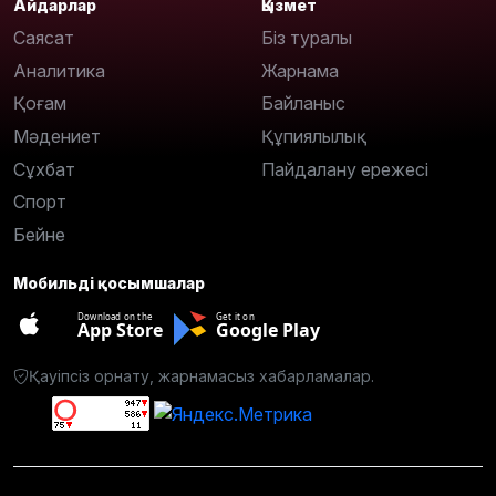
Айдарлар
Қызмет
Саясат
Біз туралы
Аналитика
Жарнама
Қоғам
Байланыс
Мәдениет
Құпиялылық
Сұхбат
Пайдалану ережесі
Спорт
Бейне
Мобильді қосымшалар
Download on the
Get it on
App Store
Google Play
Қауіпсіз орнату, жарнамасыз хабарламалар.