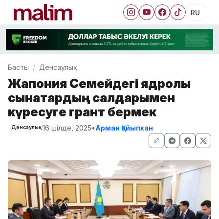
RU
Басты
Денсаулық
Жапония Семейдегі ядролық
сынақтардың салдарымен
күресуге грант бермек
16 шілде, 2025
•
Арман Қайыпхан
Денсаулық