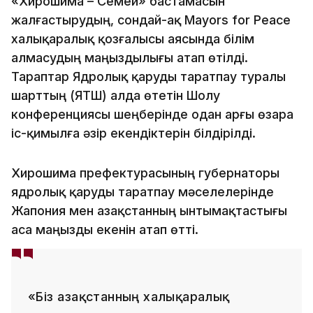
«Хирошима – Семей» бастамасын
жалғастырудың, сондай-ақ Mayors for Peace
халықаралық қозғалысы аясында білім
алмасудың маңыздылығы атап өтілді.
Тараптар Ядролық қаруды таратпау туралы
шарттың (ЯҚТШ) алда өтетін Шолу
конференциясы шеңберінде одан арғы өзара
іс-қимылға әзір екендіктерін білдірілді.
Хирошима префектурасының губернаторы
ядролық қаруды таратпау мәселелерінде
Жапония мен Қазақстанның ынтымақтастығы
аса маңызды екенін атап өтті.
«Біз Қазақстанның халықаралық