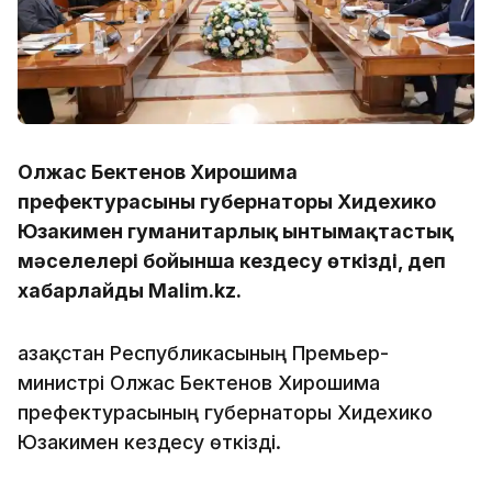
Олжас Бектенов Хирошима
префектурасының губернаторы Хидехико
Юзакимен гуманитарлық ынтымақтастық
мәселелері бойынша кездесу өткізді, деп
хабарлайды Malim.kz.
Қазақстан Республикасының Премьер-
министрі Олжас Бектенов Хирошима
префектурасының губернаторы Хидехико
Юзакимен кездесу өткізді.