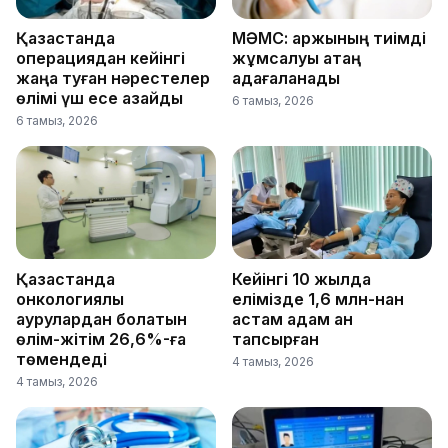
Қазақстанда
МӘМС: қаржының тиімді
операциядан кейінгі
жұмсалуы қатаң
жаңа туған нәрестелер
қадағаланады
өлімі үш есе азайды
6 тамыз, 2026
6 тамыз, 2026
Қазақстанда
Кейінгі 10 жылда
онкологиялық
елімізде 1,6 млн-нан
аурулардан болатын
астам адам қан
өлім-жітім 26,6%-ға
тапсырған
төмендеді
4 тамыз, 2026
4 тамыз, 2026