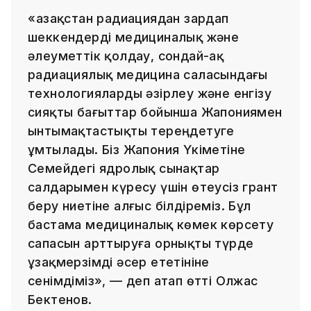
«Қазақстан радиациядан зардап
шеккендерді медициналық және
әлеуметтік қолдау, сондай-ақ
радиациялық медицина саласындағы
технологияларды әзірлеу және енгізу
сияқты бағыттар бойынша Жапониямен
ынтымақтастықты тереңдетуге
ұмтылады. Біз Жапония Үкіметіне
Семейдегі ядролық сынақтар
салдарымен күресу үшін өтеусіз грант
беру ниетіне алғыс білдіреміз. Бұл
бастама медициналық көмек көрсету
сапасын арттыруға орнықты түрде
ұзақмерзімді әсер ететініне
сенімдіміз», — деп атап өтті Олжас
Бектенов.