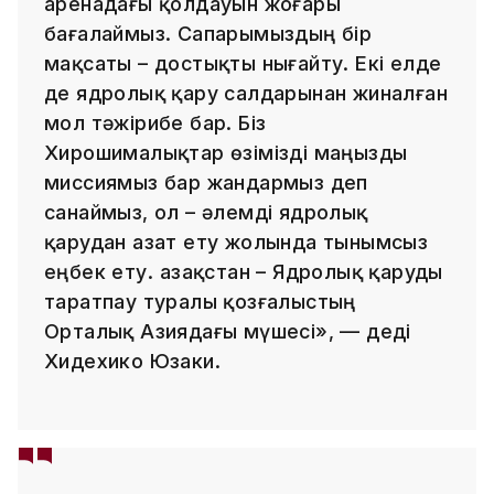
аренадағы қолдауын жоғары
бағалаймыз. Сапарымыздың бір
мақсаты – достықты нығайту. Екі елде
де ядролық қару салдарынан жиналған
мол тәжірибе бар. Біз
Хирошималықтар өзімізді маңызды
миссиямыз бар жандармыз деп
санаймыз, ол – әлемді ядролық
қарудан азат ету жолында тынымсыз
еңбек ету. Қазақстан – Ядролық қаруды
таратпау туралы қозғалыстың
Орталық Азиядағы мүшесі», — деді
Хидехико Юзаки.