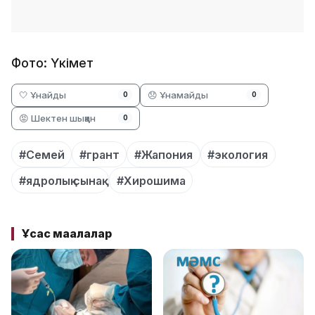
Фото: Үкімет
🤍 Ұнайды
😞 Ұнамайды
0
0
😡 Шектен шыққан
0
#Семей
#грант
#Жапония
#экология
#ядролық сынақ
#Хирошима
Ұқсас мақалалар