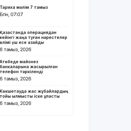
Вэнске
Тарихқа мәлім 7 тамыз
басымдық
Бүгін, 07:07
бере
бастады
Қазақстанда операциядан
Онлайн-
кейінгі жаңа туған нәрестелер
казиноны
өлімі үш есе азайды
жарнамалаған
6 тамыз, 2026
Қайсар
Хамза 7
Ақтөбеде майонез
жылға
банкаларына жасырылған
сотталуы
телефон тәркіленді
мүмкін
6 тамыз, 2026
Қызылорда
Көкшетауда жас жұбайлардың
облысында
тойы қылмыстық іске ұласты
жылына 6
6 тамыз, 2026
мың тонна
өнім
өндіретін
құс
фабрикасы