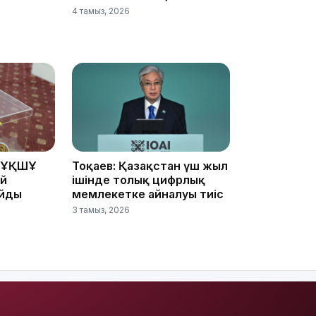
4 тамыз, 2026
17:33
 ҰҚШҰ
Тоқаев: Қазақстан үш жыл
17:17
ай
ішінде толық цифрлық
айды
мемлекетке айналуы тиіс
3 тамыз, 2026
16:37