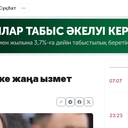
Сұқбат
ке жаңа қызмет
07:07
23:23