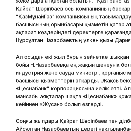
жеке дара атқарған болатын. "ҚазТрансГа
Қайрат Шәріпбаев осы компанияның басқа
"ҚазМұнайГаз" компаниясының тасымалдау 
басшысының орынбасары қызметін қатар а
ақпарат көздеріндегі деректерге қарағанд
Нұрсұлтан Назарбаевтың үлкен қызы Дариға
Ал осыдан екі жыл бұрын зейнетке шыққан 
бойы Н.Назарбаевқа ең жақын шенеунік болд
индустрия және сауда министрі, қорғаныс ми
басшысы қызметтерін атқарды. Ә.Жақсыбек
«Цеснабанк" корпорациясына иелік етті. Ал
мансабы аяқталар шақта «Цеснабанк» қожа
кейіннен «Жусан» болып өзгерді.
Соңғы жылдары Қайрат Шәріпбаев пен Әділ
Айсұлтан Назарбаевтың дерегі нақтыланба