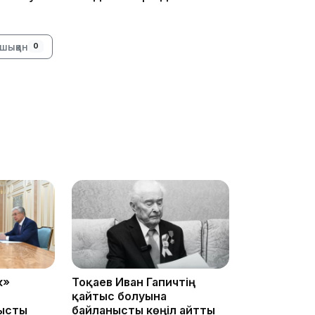
шыққан
0
19:09
18:50
к»
Тоқаев Иван Гапичтің
қайтыс болуына
ысты
байланысты көңіл айтты