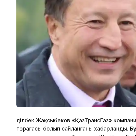
Әділбек Жақсыбеков «ҚазТрансГаз» компан
төрағасы болып сайланғаны хабарланды. Бұ