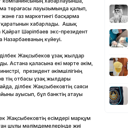
з" компаниясының хабарлауынша,
рма төрағасы лауызымында қалып,
және газ маркетингі басқарма
тқаратынын хабарлады. Ашық
а Қайрат Шәріпбаев экс-президент
 Назарбаеваның күйеуі.
19:36
Әділбек Жақсыбеков ұзақ жылдар
ы. Астана қаласына екі мәрте әкім,
нистрі, президент әкімшілігінің
ов тің отбасы ұзақ жылдары
айда, Әділбек Жақсыбековтің саяси
йыны ауысып, бұл банктің атауы
19:10
бек Жақсыбековтің есімдері марқұм
ған шулы мәлімдемелерінде жиі