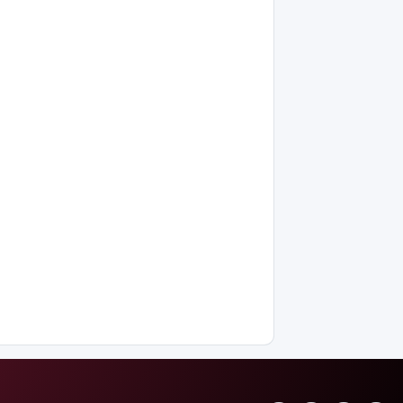
жұмысқа
қабылдаудан
бас
тартудың
себебі
жазбаша
түсіндіріледі
Бектенов:
ЕАЭО
аясында
жасанды
интеллект
пен
кедергісіз
саудаға
басымдық
беріледі
Қосшылық
тұрғын
«емшіге» 9
млн