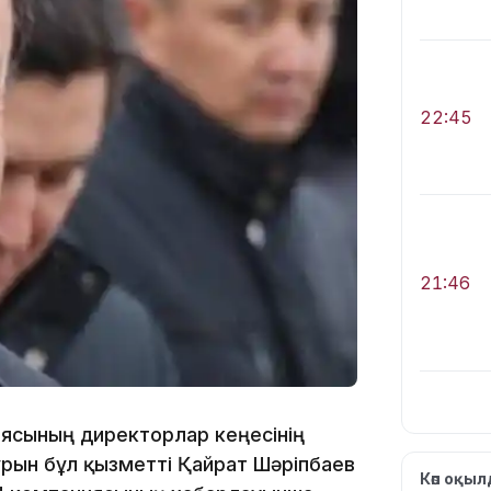
22:45
21:46
иясының директорлар кеңесінің
рын бұл қызметті Қайрат Шәріпбаев
Көп оқы
19:46