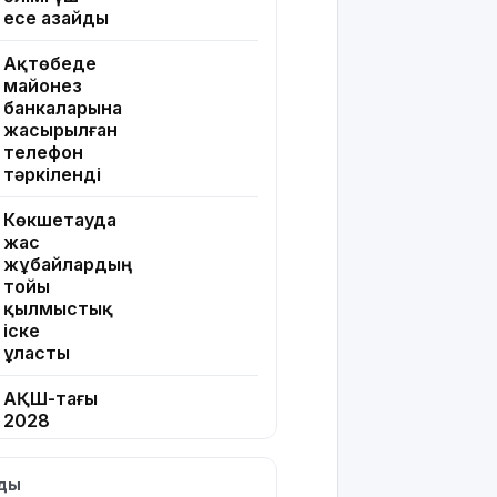
есе азайды
Ақтөбеде
майонез
банкаларына
жасырылған
телефон
тәркіленді
Көкшетауда
жас
жұбайлардың
тойы
қылмыстық
іске
ұласты
АҚШ-тағы
2028
жылғы
сайлау:
лды
Трамп