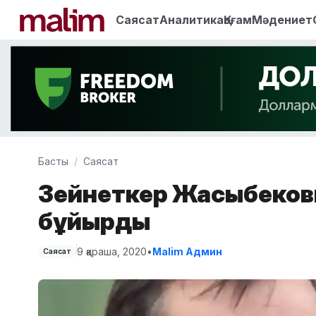
Саясат
Аналитика
Қоғам
Мәдениет
Басты
Саясат
Зейнеткер Жақсыбеков
бұйырды
9 қараша, 2020
•
Malim Админ
Саясат