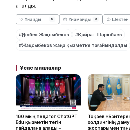
аталды.
🤍 Ұнайды
😞 Ұнамайды
😡 Шектен 
0
0
#Әділбек Жақсыбеков
#Қайрат Шәріпбаев
#Жақсыбеков жаңа қызметке тағайындалды
Ұқсас мақалалар
160 мың педагог ChatGPT
Тоқаев «Бәйтере
Edu қызметін тегін
холдингінің даму
пайдалана алады –
жоспарымен тан