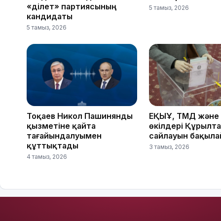
«Әділет» партиясының
5 тамыз, 2026
кандидаты
5 тамыз, 2026
Тоқаев Никол Пашинянды
ЕҚЫҰ, ТМД және
қызметіне қайта
өкілдері Құрылт
тағайындалуымен
сайлауын бақыл
құттықтады
3 тамыз, 2026
4 тамыз, 2026