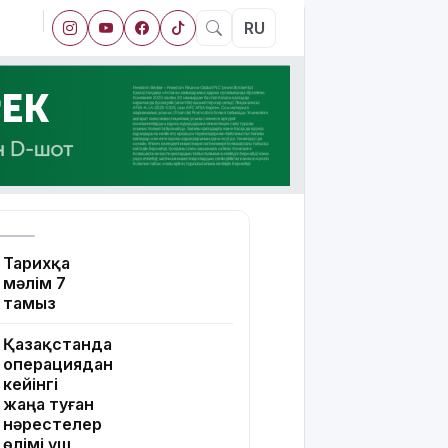
RU
Тарихқа
мәлім 7
тамыз
Қазақстанда
операциядан
кейінгі
жаңа туған
нәрестелер
өлімі үш