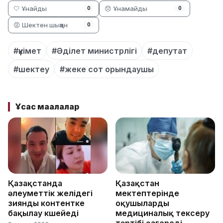
🤍 Ұнайды
😞 Ұнамайды
0
0
😡 Шектен шыққан
0
#үкімет
#Әділет министрлігі
#депутат
#шектеу
#жеке сот орындаушы
Ұқсас мақалалар
Қазақстанда
Қазақстан
әлеуметтік желідегі
мектептерінде
зиянды контентке
оқушыларды
бақылау күшейеді
медициналық тексеру