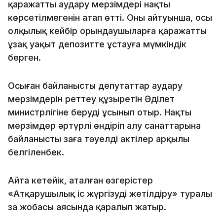
қаражатты аудару мерзімдері нақты
көрсетілмегенін атап өтті. Оның айтуынша, осы
олқылық кейбір орындаушыларға қаражатты
ұзақ уақыт депозитте ұстауға мүмкіндік
берген.
Осыған байланысты депутаттар аудару
мерзімдерін реттеу құзыретін Әділет
министрлігіне беруді ұсынып отыр. Нақты
мерзімдер әртүрлі өндіріп алу санаттарына
байланысты заңға тәуелді актілер арқылы
белгіленбек.
Айта кетейік, аталған өзгерістер
«Атқарушылық іс жүргізуді жетілдіру» туралы
заң жобасы аясында қаралып жатыр.