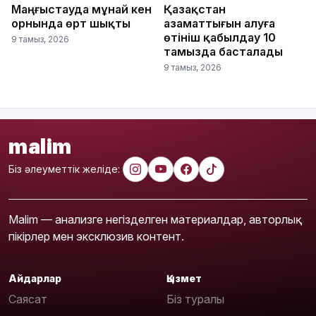
Маңғыстауда мұнай кен
Қазақстан
орнында өрт шықты
азаматтығын алуға
өтініш қабылдау 10
9 тамыз, 2026
тамызда басталады
9 тамыз, 2026
malim
Біз әлеуметтік желіде:
Malim — анализге негізделген материалдар, авторлық
пікірлер мен эксклюзив контент.
Айдарлар
Қызмет
Саясат
Біз туралы