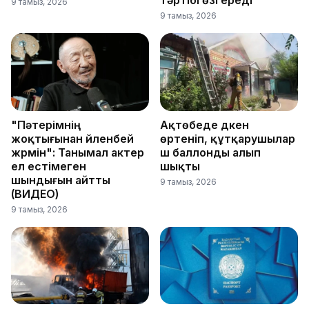
тәртібі өзгереді
9 тамыз, 2026
9 тамыз, 2026
"Пәтерімнің
Ақтөбеде дүкен
жоқтығынан үйленбей
өртеніп, құтқарушылар
жүрмін": Танымал актер
үш баллонды алып
ел естімеген
шықты
шындығын айтты
9 тамыз, 2026
(ВИДЕО)
9 тамыз, 2026