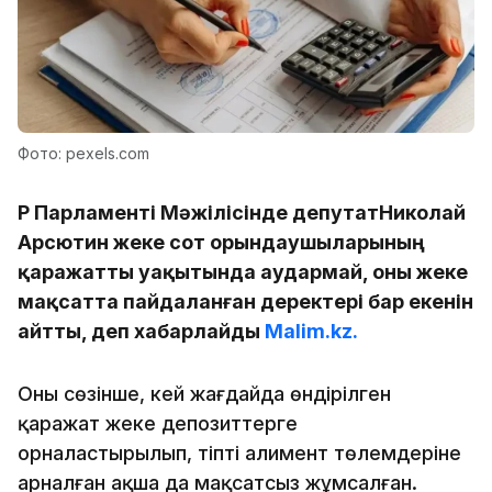
Фото: pexels.com
ҚР Парламенті Мәжілісінде депутатНиколай
Арсютин жеке сот орындаушыларының
қаражатты уақытында аудармай, оны жеке
мақсатта пайдаланған деректері бар екенін
айтты, деп хабарлайды
Malim.kz.
Оның сөзінше, кей жағдайда өндірілген
қаражат жеке депозиттерге
орналастырылып, тіпті алимент төлемдеріне
арналған ақша да мақсатсыз жұмсалған.