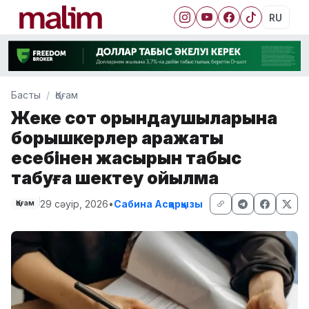
RU
Басты
Қоғам
Жеке сот орындаушыларына
борышкерлер қаражаты
есебінен жасырын табыс
табуға шектеу қойылмақ
29 сәуір, 2026
•
Сабина Асқарқызы
Қоғам