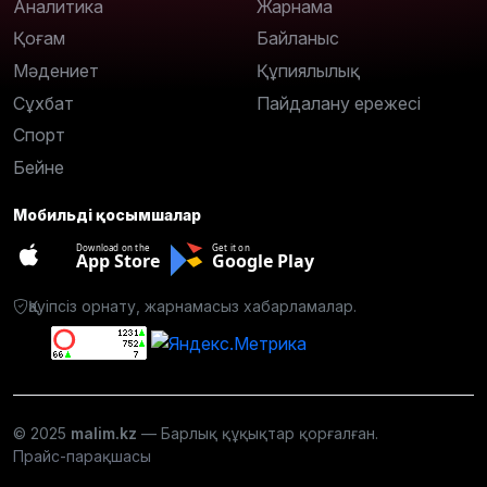
Аналитика
Жарнама
Қоғам
Байланыс
Мәдениет
Құпиялылық
Сұхбат
Пайдалану ережесі
Спорт
Бейне
Мобильді қосымшалар
Download on the
Get it on
App Store
Google Play
Қауіпсіз орнату, жарнамасыз хабарламалар.
© 2025
malim.kz
— Барлық құқықтар қорғалған.
Прайс-парақшасы