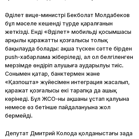
Әділет вице-министрі Бекболат Молдабеков
бұл мәселе кешенді түрде қаралғанын
жеткізді. Енді «Әділет» мобильді қосымшасы
арқылы қаражаттың қозғалысы толық
бақылауда болады: ақша түскен сәтте бірден
push-хабарлама жіберіледі, ал ол белгіленген
мерзімде өндіріп алушыға аударылуы тиіс.
Сонымен қатар, банктермен және
«Қазпошта» жүйесімен интеграция жасалып,
қаражат қозғалысы екі тарапқа да ашық
көрінеді. Бұл ЖСО-ның ақшаны ұстап қалуына
немесе өз бетінше пайдалануына жол
бермейді.
Депутат Дмитрий Колода қолданыстағы заңда