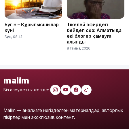
Бүгін – Құрылысшылар
Тікелей эфирдегі
күні
бейәдеп сөз: Алматыда
екі блогер қамауға
Бүгін, 08:41
алынды
8 тамыз, 2026
malim
Біз әлеуметтік желіде:
Malim — анализге негізделген материалдар, авторлық
пікірлер мен эксклюзив контент.