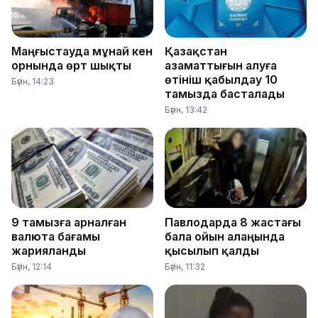
Маңғыстауда мұнай кен
Қазақстан
орнында өрт шықты
азаматтығын алуға
өтініш қабылдау 10
Бүгін, 14:23
тамызда басталады
Бүгін, 13:42
9 тамызға арналған
Павлодарда 8 жастағы
валюта бағамы
бала ойын алаңында
жарияланды
қысылып қалды
Бүгін, 12:14
Бүгін, 11:32