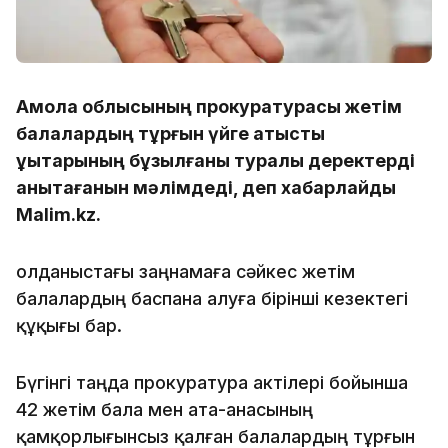
Ақмола облысының прокуратурасы жетім
балалардың тұрғын үйге қатысты
құқықтарының бұзылғаны туралы деректерді
анықтағанын мәлімдеді, деп хабарлайды
Malim.kz.
Қолданыстағы заңнамаға сәйкес жетім
балалардың баспана алуға бірінші кезектегі
құқығы бар.
Бүгінгі таңда прокуратура актілері бойынша
42 жетім бала мен ата-анасының
қамқорлығынсыз қалған балалардың тұрғын