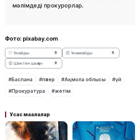
мәлімдеді прокурорлар.
Фото: pixabay.com
🤍 Ұнайды
😞 Ұнамайды
0
0
😡 Шектен шыққан
0
#Баспана
#пәтер
#Ақмола облысы
#үй
#Прокуратура
#жетім
Ұқсас мақалалар