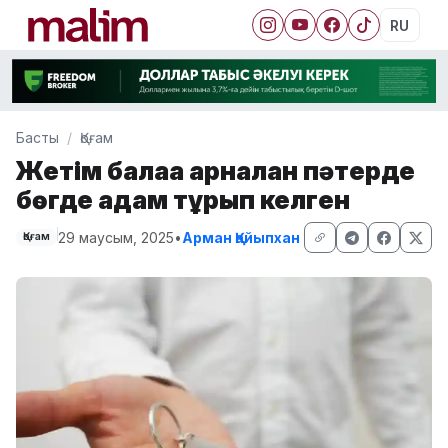
RU
Басты
Қоғам
Жетім балаға арналған пәтерде
бөгде адам тұрып келген
29 маусым, 2025
•
Арман Қайыпхан
Қоғам