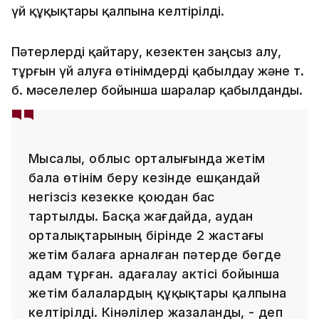
үй құқықтары қалпына келтірілді.
Пәтерлерді қайтару, кезектен заңсыз алу,
тұрғын үй алуға өтінімдерді қабылдау және т.
б. мәселелер бойынша шаралар қабылданды.
Мысалы, облыс орталығында жетім
бала өтінім беру кезінде ешқандай
негізсіз кезекке қоюдан бас
тартылды. Басқа жағдайда, аудан
орталықтарының бірінде 2 жастағы
жетім балаға арналған пәтерде бөгде
адам тұрған. Қадағалау актісі бойынша
жетім балалардың құқықтары қалпына
келтірілді. Кінәлілер жазаланды, - деп