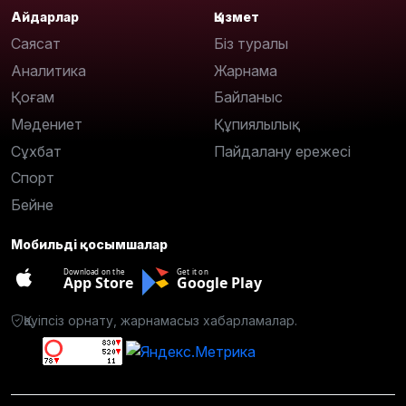
Айдарлар
Қызмет
Саясат
Біз туралы
Аналитика
Жарнама
Қоғам
Байланыс
Мәдениет
Құпиялылық
Сұхбат
Пайдалану ережесі
Спорт
Бейне
Мобильді қосымшалар
Download on the
Get it on
App Store
Google Play
Қауіпсіз орнату, жарнамасыз хабарламалар.