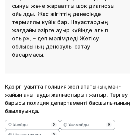
сынуы және жарақаттық шок диагнозы
қойылды. Жас жігіттің денесінде
термиялық күйік бар. Науқастардың
жағдайы әзірге ауыр күйінде қалып
отыр», – деп мәлімдеді Жетісу
облысының денсаулық сақтау
басқармасы.
Қазіргі уақытта полиция жол апатының мән-
жайын анықтауды жалғастырып жатыр. Тергеу
барысы полиция департаменті басшылығының
бақылауында.
🤍 Ұнайды
😞 Ұнамайды
0
0
😡 Шектен шыққан
0