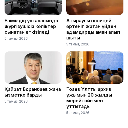
Еліміздің үш қаласында
Атыраулық полицей
жүргізушісіз көліктер
өртеніп жатқан үйден
сынақтан өткізіледі
адамдарды аман алып
шықты
5 тамыз, 2026
5 тамыз, 2026
Қайрат Боранбаев жаңа
Тоқаев Ұлттық архив
қызметке барды
ұжымын 20 жылдық
мерейтойымен
5 тамыз, 2026
құттықтады
5 тамыз, 2026