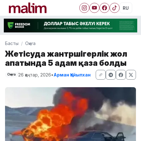
RU
Басты
Оқиға
Жетісуда жантүршігерлік жол
апатында 5 адам қаза болды
26 қаңтар, 2026
•
Арман Қайыпхан
Оқиға