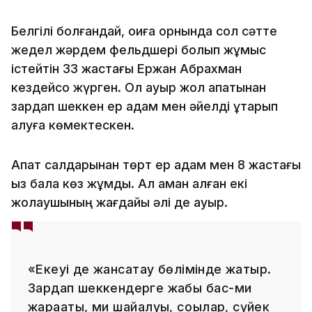
Белгілі болғандай, оқиға орнында сол сәтте
жедел жәрдем фельдшері болып жұмыс
істейтін 33 жастағы Ержан Абрахман
кездейсоқ жүрген. Ол ауыр жол апатынан
зардап шеккен ер адам мен әйелді құтқарып
қалуға көмектескен.
Апат салдарынан төрт ер адам мен 8 жастағы
қыз бала көз жұмды. Ал аман қалған екі
жолаушының жағдайы әлі де ауыр.
«Екеуі де жансақтау бөлімінде жатыр.
Зардап шеккендерге жабық бас-ми
жарақаты, ми шайқалуы, соққылар, сүйек