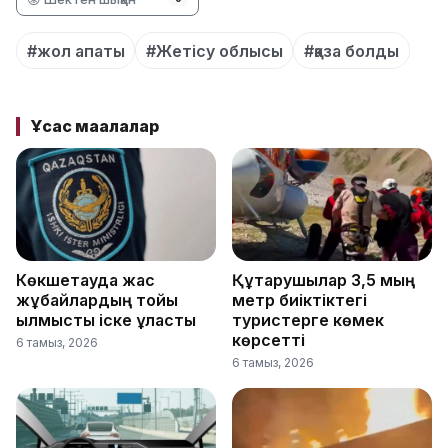
#жол апаты
#Жетісу облысы
#қаза болды
Ұқсас мақалалар
Көкшетауда жас
Құтқарушылар 3,5 мың
жұбайлардың тойы
метр биіктіктегі
қылмыстық іске ұласты
туристерге көмек
көрсетті
6 тамыз, 2026
6 тамыз, 2026