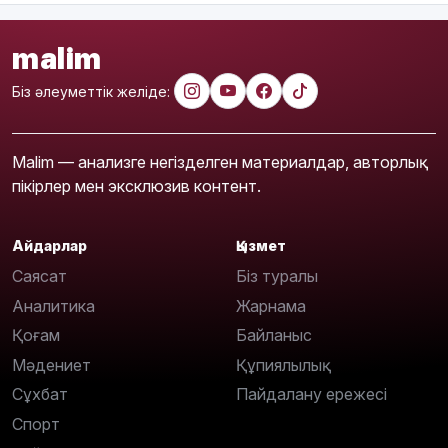
malim
Біз әлеуметтік желіде:
Malim — анализге негізделген материалдар, авторлық
пікірлер мен эксклюзив контент.
Айдарлар
Қызмет
Саясат
Біз туралы
Аналитика
Жарнама
Қоғам
Байланыс
Мәдениет
Құпиялылық
Сұхбат
Пайдалану ережесі
Спорт