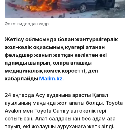
Фото: видеодан кадр
Жетісу облысында болған жантүршігерлік
жол-көлік оқиғасының куәгері атанған
фельдшер жанып жатқан көліктен екі
адамды шығарып, оларға алғашқы
медициналық көмек көрсетті, деп
хабарлайды
Malim.kz.
24 қаңтарда Ақсу ауданына қарасты Қапал
ауылының маңында жол апаты болды. Toyota
Avalon мен Toyota Camry автокөліктері
соқтығысқан. Апат салдарынан бес адам қаза
тауып, екі жолаушы ауруханаға жеткізілді.