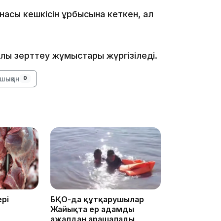
асы кешкісін құрбысына кеткен, ал
16:59
алық зерттеу жұмыстары жүргізіледі.
шыққан
0
15:55
14:26
рі
БҚО-да құтқарушылар
Жайықта ер адамды
ажалдан арашалады