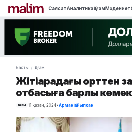
Саясат
Аналитика
Қоғам
Мәдениет
Басты
Қоғам
Жітіқарадағы өрттен з
отбасыға барлық көмек
11 қазан, 2024
•
Арман Қайыпхан
Қоғам