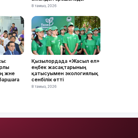
8 тамыз, 2026
13:39
сы:
Қызылордада «Жасыл ел»
ырлы
еңбек жасақтарының
ң және
қатысуымен экологиялық
 баршаға
сенбілік өтті
8 тамыз, 2026
13:00