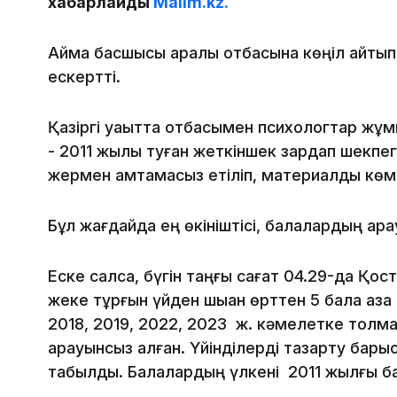
хабарлайды
Malim.kz.
Аймақ басшысы қаралы отбасына көңіл айтып,
ескертті.
Қазіргі уақытта отбасымен психологтар жұм
- 2011 жылы туған жеткіншек зардап шекпег
жермен қамтамасыз етіліп, материалдық көм
Бұл жағдайда ең өкініштісі, балалардың қара
Еске салсақ, бүгін таңғы сағат 04.29-да Қос
жеке тұрғын үйден шыққан өрттен 5 бала қаза 
2018, 2019, 2022, 2023 ж. кәмелетке толм
қарауынсыз қалған. Үйінділерді тазарту бар
табылды. Балалардың үлкені 2011 жылғы ба