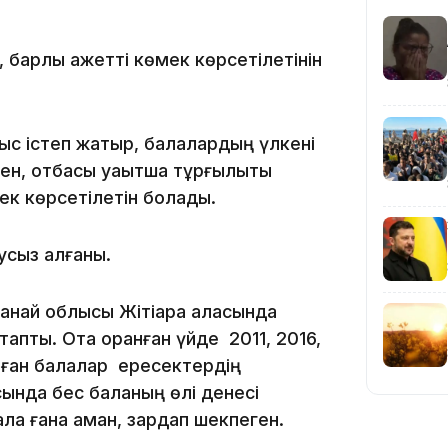
18:58
 барлық қажетті көмек көрсетілетінін
ыс істеп жатыр, балалардың үлкені
ен, отбасы уақытша тұрғылықты
17:57
ек көрсетілетін болады.
усыз қалғаны.
танай облысы Жітіқара қаласында
17:10
тапты. Отқа оранған үйде 2011, 2016,
аған балалар ересектердің
ысында бес баланың өлі денесі
ла ғана аман, зардап шекпеген.