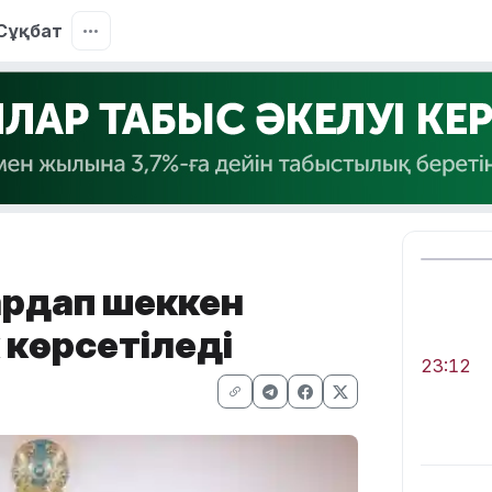
Сұқбат
ардап шеккен
 көрсетіледі
23:12