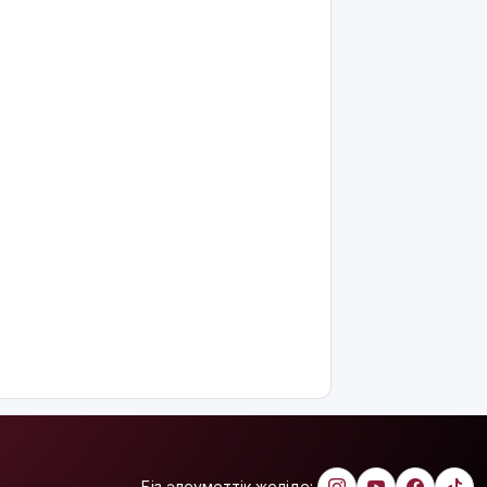
баршаға
міндетті
Украина
Сызрань
және
Кубаньдағы
мұнай
өңдеу
зауыттарына
дронмен
шабуыл
жасады
Қызылордада
«Жасыл
ел» еңбек
жасақтарының
қатысуымен
экологиялық
сенбілік
өтті
Біз әлеуметтік желіде: