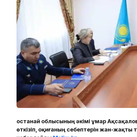
Қостанай облысының әкімі Құмар Ақсақалов
өткізіп, оқиғаның себептерін жан-жақты 