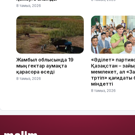
8 тамыз, 2026
Жамбыл облысында 19
«Әділет» партия
мың гектар аумақта
Қазақстан – зай
қарасора өседі
мемлекет, ал «За
тәртіп» қағидаты
8 тамыз, 2026
міндетті
8 тамыз, 2026
malim