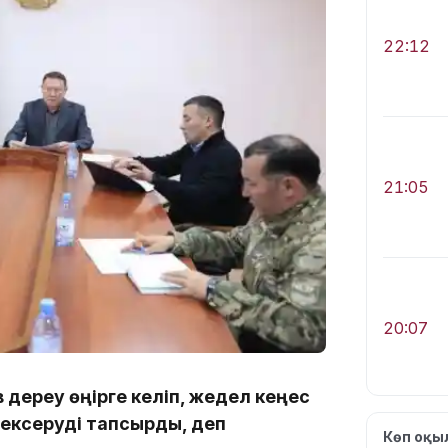
22:12
21:05
20:07
 дереу өңірге келіп, жедел кеңес
тексеруді тапсырды, деп
Көп оқ