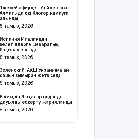
тайфун
Тікелей эфирдегі бейәдеп сөз:
соғып, 14
Алматыда екі блогер қамауға
мың
алынды
ғимарат
8 тамыз, 2026
жарықсыз
қалды
Испания Италиядан
келетіндерге шекаралық
БҚО-да ет
бақылау енгізді
өнімдері
8 тамыз, 2026
тексеріліп
жатыр
Зеленский: АҚШ Украинаға ай
сайын зымыран жеткізеді
Бельгия
8 тамыз, 2026
Королі
Филипп
Еліміздің бірқатар өңірінде
Қасым-
дауылды ескерту жарияланды
Жомарт
8 тамыз, 2026
Тоқаевқа
жауап хат
жолдады
БҚО-да