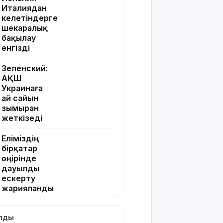
Италиядан
келетіндерге
шекаралық
бақылау
енгізді
Зеленский:
АҚШ
Украинаға
ай сайын
зымыран
жеткізеді
Еліміздің
бірқатар
өңірінде
дауылды
ескерту
жарияланды
Жапонияда
ылды
жойқын