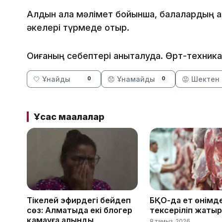
Алдын ала мәлімет бойынша, балалардың ан
әкелері түрмеде отыр.
Оқиғаның себептері анықталуда. Өрт-техник
🤍 Ұнайды
😞 Ұнамайды
😡 Шектен 
0
0
Ұқсас мақалалар
Тікелей эфирдегі бейәдеп
БҚО-да ет өнімде
сөз: Алматыда екі блогер
тексеріліп жатыр
қамауға алынды
8 тамыз, 2026