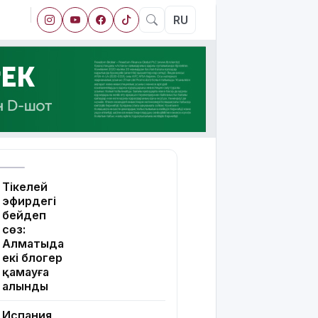
RU
Тікелей
эфирдегі
бейәдеп
сөз:
Алматыда
екі блогер
қамауға
алынды
Испания