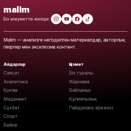
malim
Біз әлеуметтік желіде:
Malim — анализге негізделген материалдар, авторлық
пікірлер мен эксклюзив контент.
Айдарлар
Қызмет
Саясат
Біз туралы
Аналитика
Жарнама
Қоғам
Байланыс
Мәдениет
Құпиялылық
Сұхбат
Пайдалану ережесі
Спорт
Бейне