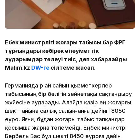
Еңбек министрлігі жоғары табысы бар ФРГ
тұрғындары көбірек әлеуметтік
аударымдар төлеуі тиіс, деп хабарлайды
Malim.kz
DW-ге
сілтеме жасап.
Германияда әр ай сайын қызметкерлер
табысының бір бөлігін зейнетақы сақтандыру
жүйесіне аударады. Алайда қазір ең жоғарғы
шек – айына салық салынғанға дейінгі 8050
еуро. Яғни, бұдан жоғары табыс тапқандар
қосымша жарна төлемейді. Еңбек министрі
Бербель Бас бұл шекті 8450 еуроға дейін