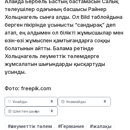
Алайда Бербель Бастың бастамасын Салық
төлеушілер одағының басшысы Райнер
Хольцнагель сынға алды. Ол Bild таблойдына
берген пікірінде ұсынысты “сандырақ” деп
атап, ең алдымен ол білікті жұмысшылар мен
өзін-өзі жұмыспен қамтығандарға соққы
болатынын айтты. Балама ретінде
Хольцнагель әлеуметтік төлемдерге
жұмсалатын шығындарды қысқартуды
ұсынды.
Фото: freepik.com
🤍 Ұнайды
😞 Ұнамайды
0
0
😡 Шектен шыққан
0
#әлеуметтік төлем
#Германия
#жалақы