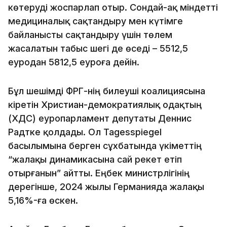
көтеруді жоспарлап отыр. Сондай-ақ міндетті
медициналық сақтандыру мен күтімге
байланысты сақтандыру үшін төлем
жасалатын табыс шегі де өседі – 5512,5
еуродан 5812,5 еуроға дейін.
Бұл шешімді ФРГ-нің билеуші коалициясына
кіретін Христиан-демократиялық одақтың
(ХДС) еуропарламент депутаты Деннис
Радтке қолдады. Ол Tagesspiegel
басылымына берген сұхбатында үкіметтің
“жалақы динамикасына сай әрекет етіп
отырғанын” айтты. Еңбек министрлігінің
дерегінше, 2024 жылы Германияда жалақы
5,16%-ға өскен.