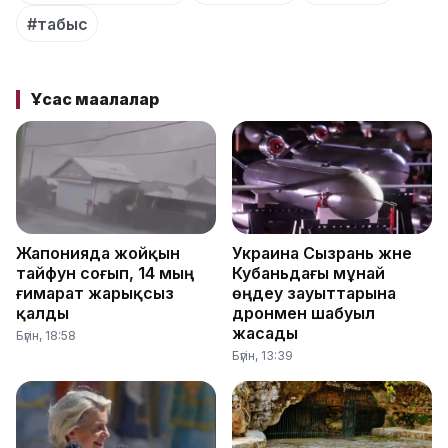
#табыс
Ұқсас мақалалар
Жапонияда жойқын
Украина Сызрань және
тайфун соғып, 14 мың
Кубаньдағы мұнай
ғимарат жарықсыз
өңдеу зауыттарына
қалды
дронмен шабуыл
жасады
Бүгін, 18:58
Бүгін, 13:39