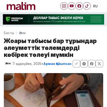
RU
Басты
Әлем
Жоғары табысы бар тұрғындар
әлеуметтік төлемдерді
көбірек төлеуі мүмкін
7 қыркүйек, 2025
•
Арман Қайыпхан
Әлем