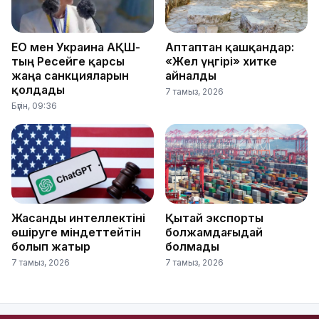
ЕО мен Украина АҚШ-
Аптаптан қашқандар:
тың Ресейге қарсы
«Жел үңгірі» хитке
жаңа санкцияларын
айналды
қолдады
7 тамыз, 2026
Бүгін, 09:36
Жасанды интеллектіні
Қытай экспорты
өшіруге міндеттейтін
болжамдағыдай
болып жатыр
болмады
7 тамыз, 2026
7 тамыз, 2026