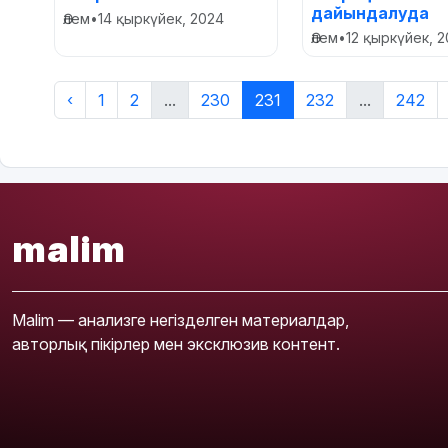
дайындалуда
Әлем
•
14 қыркүйек, 2024
Әлем
•
12 қыркүйек, 
‹
1
2
...
230
231
232
...
242
malim
Malim — анализге негізделген материалдар,
авторлық пікірлер мен эксклюзив контент.