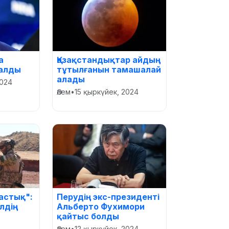
а
Қазақстандықтар айдың
алды
тұтылғанын тамашалай
алады
2024
Әлем
•
15 қыркүйек, 2024
астық":
Перудің экс-президенті
лдің
Альберто Фухимори
қайтыс болды
Әлем
•
12 қыркүйек, 2024