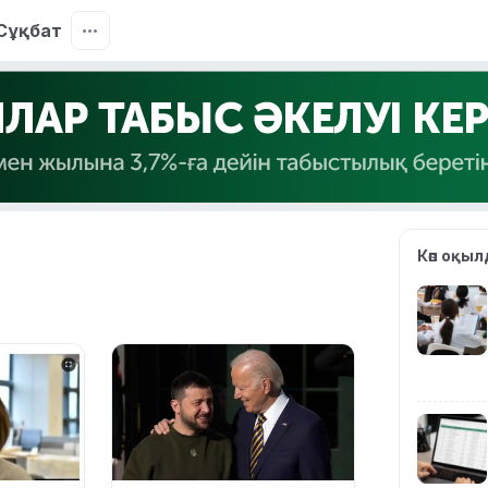
Сұқбат
Көп оқы