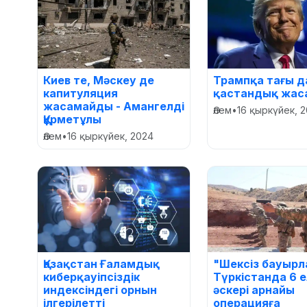
Киев те, Мәскеу де
Трампқа тағы д
капитуляция
қастандық жас
жасамайды - Амангелді
Әлем
•
16 қыркүйек, 
Құрметұлы
Әлем
•
16 қыркүйек, 2024
Қазақстан Ғаламдық
"Шексіз бауырл
киберқауіпсіздік
Түркістанда 6 е
индексіндегі орнын
әскері арнайы
ілгерілетті
операцияға