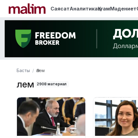
Саясат
Аналитика
Қоғам
Мәдениет
Басты
Әлем
Әлем
2908 материал