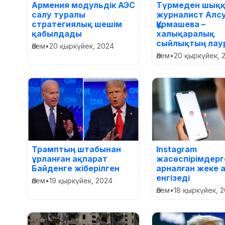
Армения модульдік АЭС
Түрмеден шыққ
салу туралы
журналист Алс
стратегиялық шешім
Құрмашева –
қабылдады
халықаралық
сыйлықтың лау
Әлем
•
20 қыркүйек, 2024
Әлем
•
20 қыркүйек, 
Трамптың штабынан
Instagram
ұрланған ақпарат
жасөспірімдерг
Байденге жіберілген
арналған жеке 
енгізеді
Әлем
•
19 қыркүйек, 2024
Әлем
•
18 қыркүйек, 