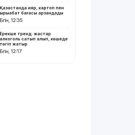
Қазақстанда қияр, картоп пен
қырыққабат бағасы арзандады
Бүгін, 12:35
Ерекше тренд: жастар
алкоголь сатып алып, көшеде
төгіп жатыр
Бүгін, 12:17