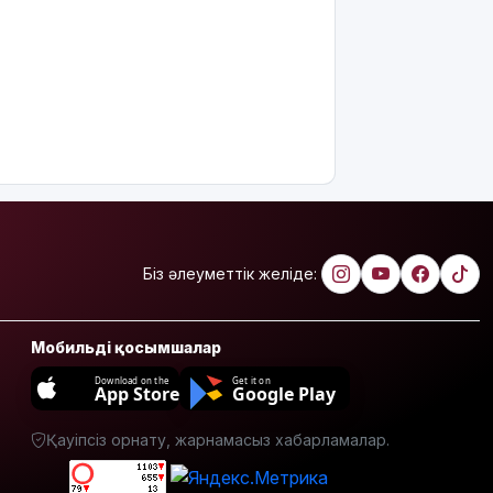
Біз әлеуметтік желіде:
Мобильді қосымшалар
Download on the
Get it on
App Store
Google Play
Қауіпсіз орнату, жарнамасыз хабарламалар.