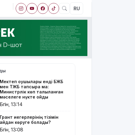
RU
лды
Мектеп оқушылары енді БЖБ
мен ТЖБ тапсыра ма:
Министрлік көп талқыланған
мәселеге нүкте қойды
Бүгін, 13:14
Грант иегерлерінің тізімін
қайдан көруге болады?
Бүгін, 13:08