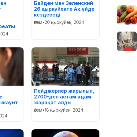
ан
Байден мен Зеленский
у
26 қыркүйекте Ақ үйде
кездеседі
Әлем
•
20 қыркүйек, 2024
реаты
2024
Пейджерлер жарылып,
е
2700-ден астам адам
аккаунт
жарақат алды
Әлем
•
18 қыркүйек, 2024
2024