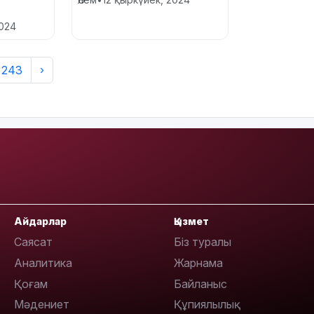
2024
243
›
Айдарлар
Қызмет
Саясат
Біз туралы
Аналитика
Жарнама
Қоғам
Байланыс
Мәдениет
Құпиялылық