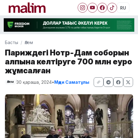
RU
Басты
Әлем
Париждегі Нотр-Дам соборын
қалпына келтіруге 700 млн еуро
жұмсалған
30 қараша, 2024
•
Мәди Саматұлы
Әлем