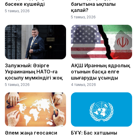
бәсеке күшейді
бағытына ықпалы
қалай?
5 тамыз, 2026
5 тамыз, 2026
Залужный: Әзірге
АҚШ Иранның ядролық
Украинаның НАТО-ға
отынын басқа елге
қосылу мүмкіндігі жоқ
шығаруды ұсынды
5 тамыз, 2026
4 тамыз, 2026
Әлем жаңа геосаяси
БҰҰ: Бас хатшыны