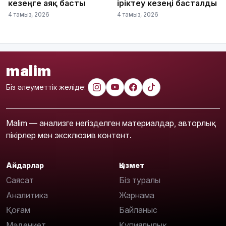
кезеңге аяқ басты
іріктеу кезеңі басталды
4 тамыз, 2026
4 тамыз, 2026
malim
Біз әлеуметтік желіде:
Malim — анализге негізделген материалдар, авторлық
пікірлер мен эксклюзив контент.
Айдарлар
Қызмет
Саясат
Біз туралы
Аналитика
Жарнама
Қоғам
Байланыс
Мәдениет
Құпиялылық