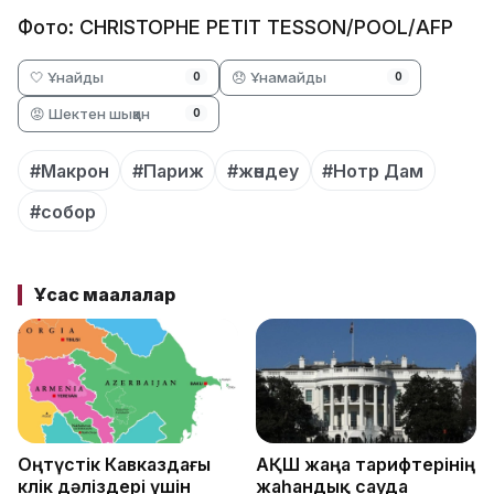
Фото: CHRISTOPHE PETIT TESSON/POOL/AFP
🤍 Ұнайды
😞 Ұнамайды
0
0
😡 Шектен шыққан
0
#Макрон
#Париж
#жөндеу
#Нотр Дам
#собор
Ұқсас мақалалар
Оңтүстік Кавказдағы
АҚШ жаңа тарифтерінің
көлік дәліздері үшін
жаһандық сауда