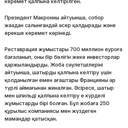
керемет қалпына келтірілген.
Президент Макронның айтуынша, собор
жаңадан салынғандай әсер қалдырады және
ерекше керемет көрінеді.
Реставрация жұмыстары 700 миллион еуроға
бағаланып, оның бір бөлігін жеке инвесторлар
қаржыландырды. Жоба сәулетшілерінің
айтуынша, шатырды қалпына келтіру үшін
қолданылған емен ағаштары Францияның әр
түрлі аймағынан жиналған. Әсіресе, шатыр
мен шпильді қалпына келтіру ең күрделі
жұмыстардың бірі болған. Бұл жобаға 250
құрылыс компаниясы мен жүздеген
мамандар қатысқан.