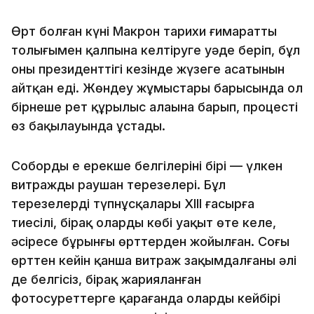
Өрт болған күні Макрон тарихи ғимаратты
толығымен қалпына келтіруге уәде беріп, бұл
оның президенттігі кезінде жүзеге асатынын
айтқан еді. Жөндеу жұмыстары барысында ол
бірнеше рет құрылыс алаңына барып, процесті
өз бақылауында ұстады.
Собордың ең ерекше белгілерінің бірі — үлкен
витражды раушан терезелері. Бұл
терезелердің түпнұсқалары XIII ғасырға
тиесілі, бірақ олардың көбі уақыт өте келе,
әсіресе бұрынғы өрттерден жойылған. Соңғы
өрттен кейін қанша витраж зақымдалғаны әлі
де белгісіз, бірақ жарияланған
фотосуреттерге қарағанда олардың кейбірі