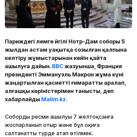
Париждегі әлемге әйгілі Нотр-Дам соборы 5
жылдан астам уақытқа созылған қалпына
келтіру жұмыстарынан кейін қайта
ашылуға дайын.
BBC
жазуынша, Франция
президенті Эммануэль Макрон жұма күні
жаңартылған қасиетті ғимаратты аралап,
алғашқы көріністерімен танысты, деп
хабарлайды
Malim.kz.
Собордың ресми ашылуы 7 желтоқсанға
жоспарланып отыр және бұл оқиға
салтанатты түрде атап өтілмек.