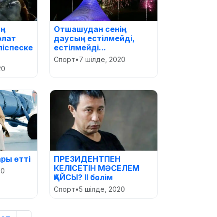
ың
Отшашудан сенің
олат
даусың естілмейді,
ліспеске
естілмейді...
Спорт
•
7 шілде, 2020
20
ры өтті
ПРЕЗИДЕНТПЕН
КЕЛІСЕТІН МӘСЕЛЕМ
20
ҚАЙСЫ? II бөлім
Спорт
•
5 шілде, 2020