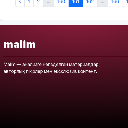
‹
1
2
...
160
161
162
...
166
malim
Malim — анализге негізделген материалдар,
авторлық пікірлер мен эксклюзив контент.