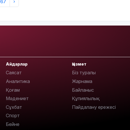
167
›
Айдарлар
Қызмет
Саясат
Біз туралы
Аналитика
Жарнама
Қоғам
Байланыс
Мәдениет
Құпиялылық
Сұхбат
Пайдалану ережесі
Спорт
Бейне