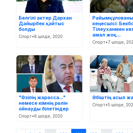
Белгілі актер Дархан
Райымқұлован
Дайырбек қайтыс
кеңесшісі: Бекб
болды
Тілеуханмен ке
амал жоқ...
Спорт
•
8 шілде, 2020
Спорт
•
7 шілде, 20
"Әзілің жарасса..."
Әбіштің асыл жа
немесе кімнің рөлін
Спорт
•
5 шілде, 20
ойнауды білетіндер
Спорт
•
6 шілде, 2020