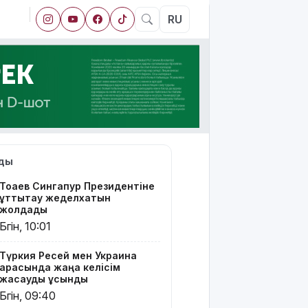
RU
лды
Тоқаев Сингапур Президентіне
құттықтау жеделхатын
жолдады
Бүгін, 10:01
Түркия Ресей мен Украина
арасында жаңа келісім
жасауды ұсынды
Бүгін, 09:40