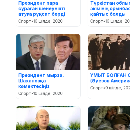
Президент пара
Түркістан облы
сұраған шенеунікті
әкімінің орынба
атуға рұқсат берді
қайтыс болды
Спорт
•
16 шілде, 2020
Спорт
•
16 шілде, 2
Президент мырза,
ҰМЫТ БОЛҒАН 
Шахановқа
(Әуезов Америк
көмектесіңіз
Спорт
•
9 шілде, 20
Спорт
•
10 шілде, 2020