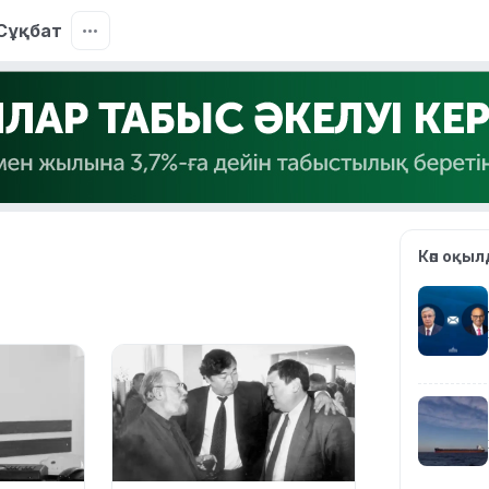
Сұқбат
Көп оқы