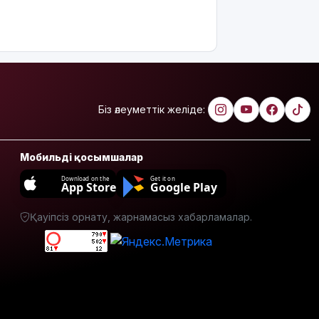
Біз әлеуметтік желіде:
Мобильді қосымшалар
Download on the
Get it on
App Store
Google Play
Қауіпсіз орнату, жарнамасыз хабарламалар.