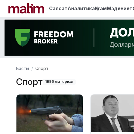
Саясат
Аналитика
Қоғам
Мәдениет
Басты
Спорт
Спорт
1996 материал