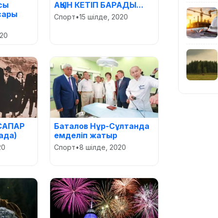
сы
АҚЫН КЕТІП БАРАДЫ...
сары
Спорт
•
15 шілде, 2020
020
САПАР
Баталов Нұр-Сұлтанда
ада)
емделіп жатыр
20
Спорт
•
8 шілде, 2020