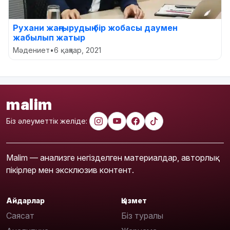
Рухани жаңғырудың бір жобасы даумен
жабылып жатыр
Мәдениет
•
6 қаңтар, 2021
malim
Біз әлеуметтік желіде:
Malim — анализге негізделген материалдар, авторлық
пікірлер мен эксклюзив контент.
Айдарлар
Қызмет
Саясат
Біз туралы