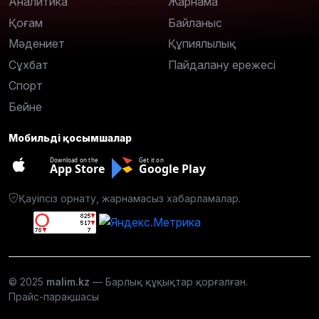
Аналитика
Жарнама
Қоғам
Байланыс
Мәдениет
Құпиялылық
Сұхбат
Пайдалану ережесі
Спорт
Бейне
Мобильді қосымшалар
Download on the
Get it on
App Store
Google Play
Қауіпсіз орнату, жарнамасыз хабарламалар.
© 2025
malim.kz
— Барлық құқықтар қорғалған.
Прайс-парақшасы