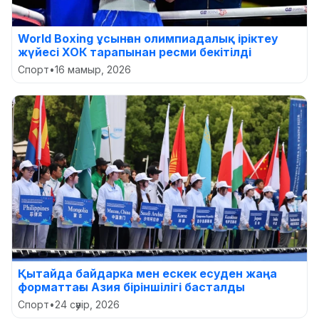
World Boxing ұсынған олимпиадалық іріктеу
жүйесі ХОК тарапынан ресми бекітілді
Спорт
•
16 мамыр, 2026
Қытайда байдарка мен ескек есуден жаңа
форматтағы Азия біріншілігі басталды
Спорт
•
24 сәуір, 2026