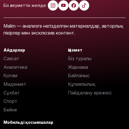
Біз әлеуметтік желіде:
Malim — анализге негізделген материалдар, авторлық
пікірлер мен эксклюзив контент.
Айдарлар
Қызмет
Саясат
Біз туралы
Аналитика
Жарнама
Қоғам
Байланыс
Мәдениет
Құпиялылық
Сұхбат
Пайдалану ережесі
Спорт
Бейне
Мобильді қосымшалар