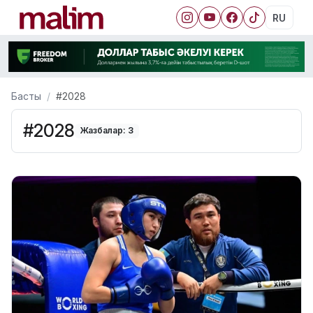
RU
Басты
#2028
#2028
Жазбалар: 3