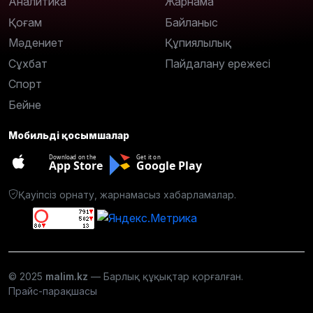
Аналитика
Жарнама
Қоғам
Байланыс
Мәдениет
Құпиялылық
Сұхбат
Пайдалану ережесі
Спорт
Бейне
Мобильді қосымшалар
Download on the
Get it on
App Store
Google Play
Қауіпсіз орнату, жарнамасыз хабарламалар.
© 2025
malim.kz
— Барлық құқықтар қорғалған.
Прайс-парақшасы