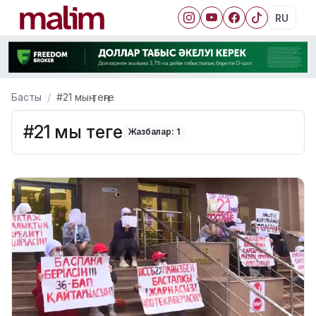
RU
Басты
#21 мың теңге
#21 мың теңге
Жазбалар: 1