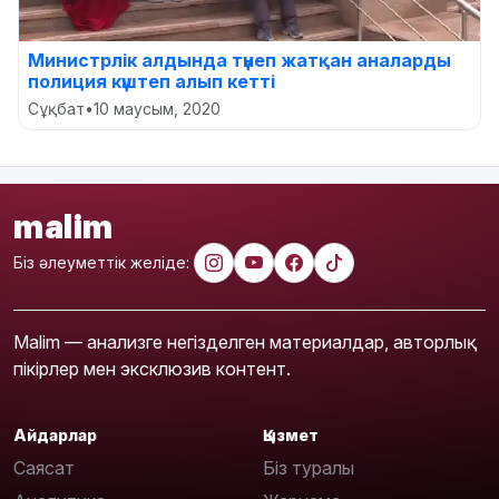
Министрлік алдында түнеп жатқан аналарды
полиция күштеп алып кетті
Сұқбат
•
10 маусым, 2020
malim
Біз әлеуметтік желіде:
Malim — анализге негізделген материалдар, авторлық
пікірлер мен эксклюзив контент.
Айдарлар
Қызмет
Саясат
Біз туралы