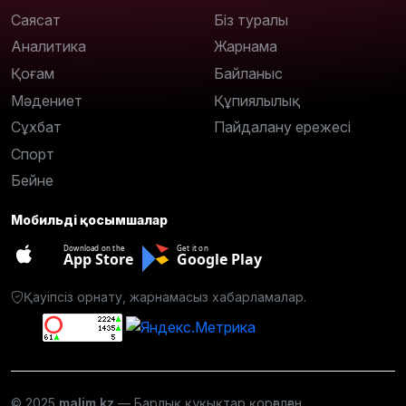
Саясат
Біз туралы
Аналитика
Жарнама
Қоғам
Байланыс
Мәдениет
Құпиялылық
Сұхбат
Пайдалану ережесі
Спорт
Бейне
Мобильді қосымшалар
Download on the
Get it on
App Store
Google Play
Қауіпсіз орнату, жарнамасыз хабарламалар.
© 2025
malim.kz
— Барлық құқықтар қорғалған.