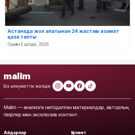
Астанада жол апатынан 24 жастағы азамат
қаза тапты
Оқиға
•
2 шілде, 2025
malim
Біз әлеуметтік желіде:
Malim — анализге негізделген материалдар, авторлық
пікірлер мен эксклюзив контент.
Айдарлар
Қызмет