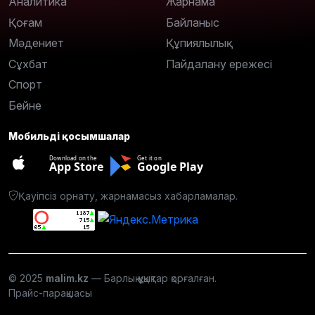
Аналитика
Жарнама
Қоғам
Байланыс
Мәдениет
Құпиялылық
Сұхбат
Пайдалану ережесі
Спорт
Бейне
Мобильді қосымшалар
Download on the
Get it on
App Store
Google Play
Қауіпсіз орнату, жарнамасыз хабарламалар.
© 2025
malim.kz
— Барлық құқықтар қорғалған.
Прайс-парақшасы