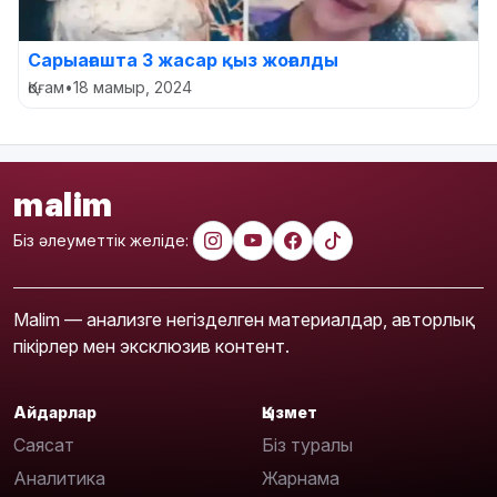
Сарыағашта 3 жасар қыз жоғалды
Қоғам
•
18 мамыр, 2024
malim
Біз әлеуметтік желіде:
Malim — анализге негізделген материалдар, авторлық
пікірлер мен эксклюзив контент.
Айдарлар
Қызмет
Саясат
Біз туралы
Аналитика
Жарнама