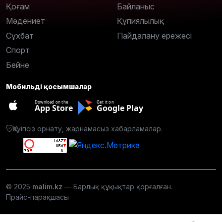
Қоғам
Байланыс
Мәдениет
Құпиялылық
Сұхбат
Пайдалану ережесі
Спорт
Бейне
Мобильді қосымшалар
Download on the
Get it on
App Store
Google Play
Қауіпсіз орнату, жарнамасыз хабарламалар.
© 2025
malim.kz
— Барлық құқықтар қорғалған.
Прайс-парақшасы