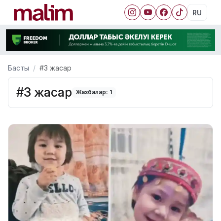
RU
Басты
#3 жасар
#3 жасар
Жазбалар: 1