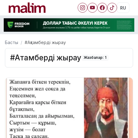
RU
Басты
#Ақтамберді жырау
#Ақтамберді жырау
Жазбалар: 1