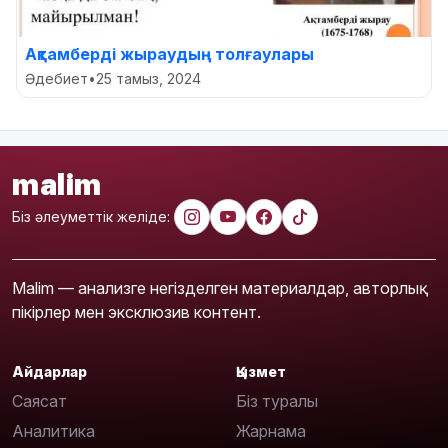
Ақтамберді жыраудың толғаулары
Әдебиет
•
25 тамыз, 2024
malim
Біз әлеуметтік желіде:
Malim — анализге негізделген материалдар, авторлық
пікірлер мен эксклюзив контент.
Айдарлар
Қызмет
Саясат
Біз туралы
Аналитика
Жарнама