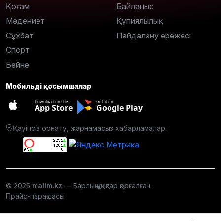
Қоғам
Байланыс
Мәдениет
Құпиялылық
Сұхбат
Пайдалану ережесі
Спорт
Бейне
Мобильді қосымшалар
Download on the
Get it on
App Store
Google Play
Қауіпсіз орнату, жарнамасыз хабарламалар.
© 2025
malim.kz
— Барлық құқықтар қорғалған.
Прайс-парақшасы