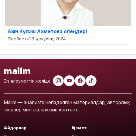
Ақын Күләш Ахметова өлеңдері
Әдебиет
•
29 қыркүйек, 2024
malim
Біз әлеуметтік желіде:
Malim — анализге негізделген материалдар, авторлық
пікірлер мен эксклюзив контент.
Айдарлар
Қызмет