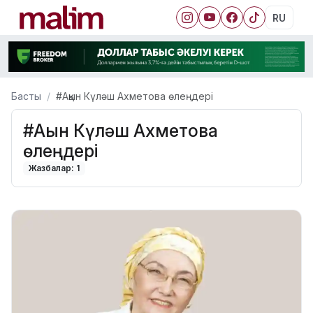
RU
Басты
#Ақын Күләш Ахметова өлеңдері
#Ақын Күләш Ахметова
өлеңдері
Жазбалар: 1