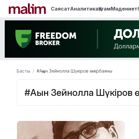
Саясат
Аналитика
Қоғам
Мәдениет
Басты
#Ақын Зейнолла Шүкіров өмірбаяны
#Ақын Зейнолла Шүкіров 