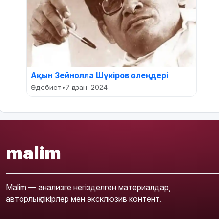
Ақын Зейнолла Шүкіров өлеңдері
Әдебиет
•
7 қазан, 2024
malim
Malim — анализге негізделген материалдар,
авторлық пікірлер мен эксклюзив контент.