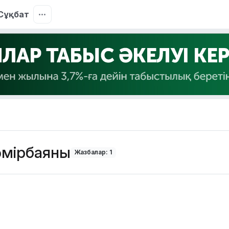
Сұқбат
өмірбаяны
Жазбалар: 1