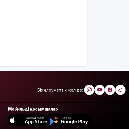
Біз әлеуметтік желіде:
Мобильді қосымшалар
Download on the
Get it on
App Store
Google Play