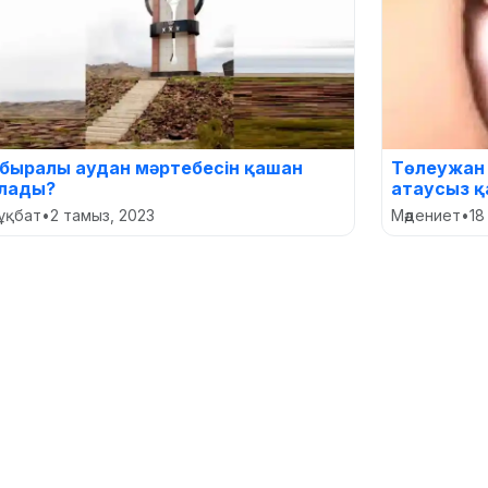
быралы аудан мәртебесін қашан
Төлеужан
лады?
атаусыз қ
ұқбат
•
2 тамыз, 2023
Мәдениет
•
18