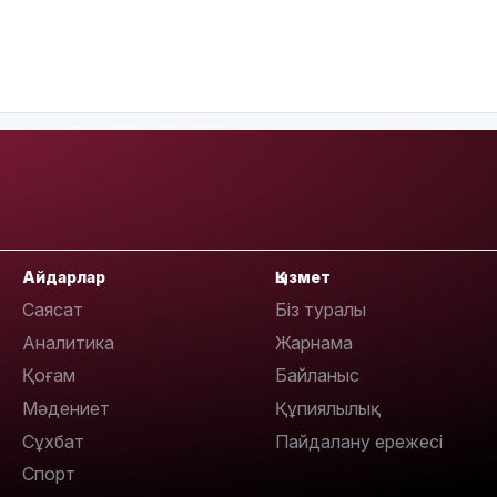
Айдарлар
Қызмет
Саясат
Біз туралы
Аналитика
Жарнама
Қоғам
Байланыс
Мәдениет
Құпиялылық
Сұхбат
Пайдалану ережесі
Спорт