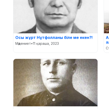
Осы жұрт Нұтфолланы біле ме екен?!
А
а
Мәдениет
•
11 қараша, 2023
С