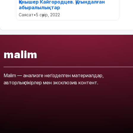
Қанышер Кайгородцев. Қуғындалған
абыралылықтар
Саясат
•
5 сәуір, 2022
malim
Malim — анализге негізделген материалдар,
авторлық пікірлер мен эксклюзив контент.