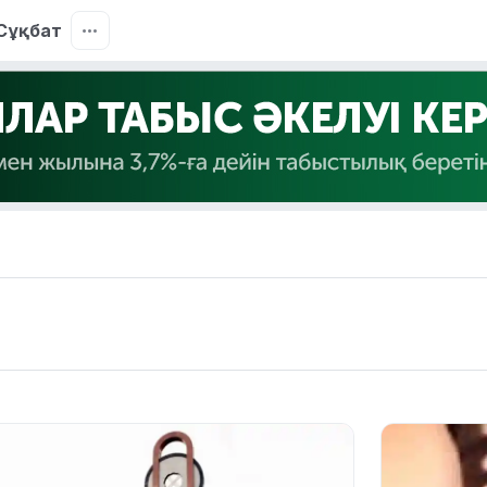
Сұқбат