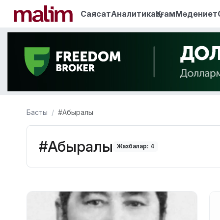
Саясат
Аналитика
Қоғам
Мәдениет
Басты
#Абыралы
#Абыралы
Жазбалар: 4