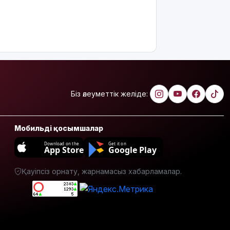
Біз әлеуметтік желіде:
Мобильді қосымшалар
Download on the
Get it on
App Store
Google Play
Қауіпсіз орнату, жарнамасыз хабарламалар.