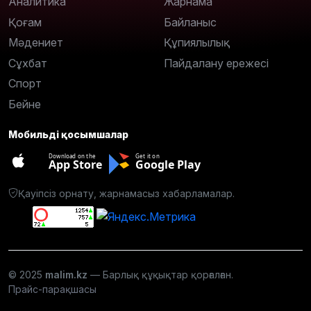
Аналитика
Жарнама
Қоғам
Байланыс
Мәдениет
Құпиялылық
Сұхбат
Пайдалану ережесі
Спорт
Бейне
Мобильді қосымшалар
Download on the
Get it on
App Store
Google Play
Қауіпсіз орнату, жарнамасыз хабарламалар.
© 2025
malim.kz
— Барлық құқықтар қорғалған.
Прайс-парақшасы