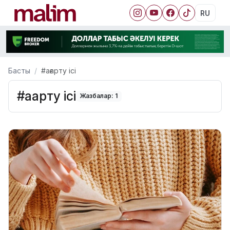
RU
Басты
#ағарту ісі
#ағарту ісі
Жазбалар: 1