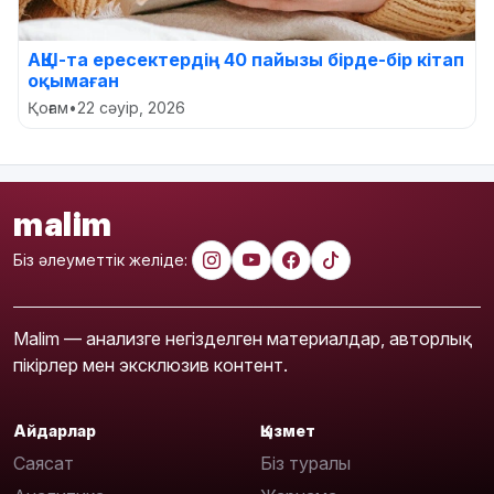
АҚШ-та ересектердің 40 пайызы бірде-бір кітап
оқымаған
Қоғам
•
22 сәуір, 2026
malim
Біз әлеуметтік желіде:
Malim — анализге негізделген материалдар, авторлық
пікірлер мен эксклюзив контент.
Айдарлар
Қызмет
Саясат
Біз туралы