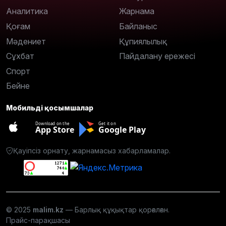
Аналитика
Жарнама
Қоғам
Байланыс
Мәдениет
Құпиялылық
Сұхбат
Пайдалану ережесі
Спорт
Бейне
Мобильді қосымшалар
Download on the
Get it on
App Store
Google Play
Қауіпсіз орнату, жарнамасыз хабарламалар.
© 2025
malim.kz
— Барлық құқықтар қорғалған.
Прайс-парақшасы