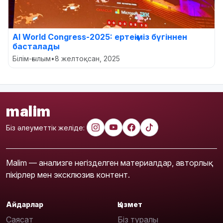
AI World Congress-2025: ертеңіміз бүгіннен
басталады
Білім-ғылым
•
8 желтоқсан, 2025
malim
Біз әлеуметтік желіде:
Malim — анализге негізделген материалдар, авторлық
пікірлер мен эксклюзив контент.
Айдарлар
Қызмет
Саясат
Біз туралы