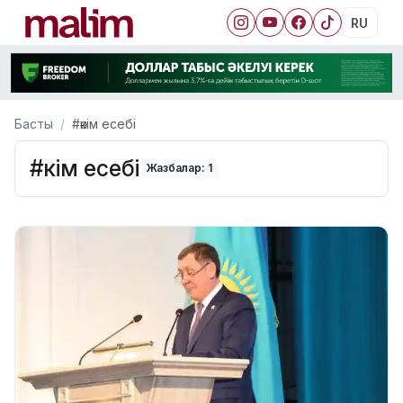
RU
Басты
#әкім есебі
#әкім есебі
Жазбалар: 1