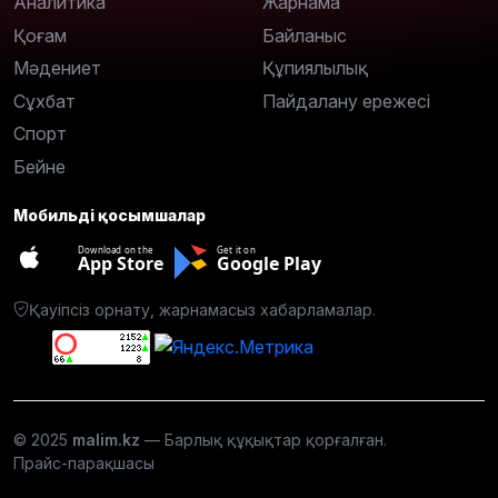
Аналитика
Жарнама
Қоғам
Байланыс
Мәдениет
Құпиялылық
Сұхбат
Пайдалану ережесі
Спорт
Бейне
Мобильді қосымшалар
Download on the
Get it on
App Store
Google Play
Қауіпсіз орнату, жарнамасыз хабарламалар.
© 2025
malim.kz
— Барлық құқықтар қорғалған.
Прайс-парақшасы