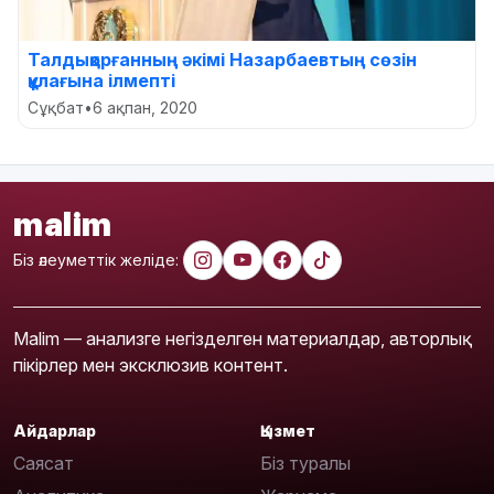
Талдықорғанның әкімі Назарбаевтың сөзін
құлағына ілмепті
Сұқбат
•
6 ақпан, 2020
malim
Біз әлеуметтік желіде:
Malim — анализге негізделген материалдар, авторлық
пікірлер мен эксклюзив контент.
Айдарлар
Қызмет
Саясат
Біз туралы