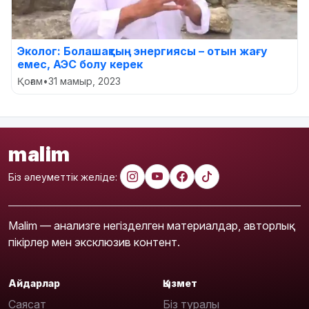
Эколог: Болашақтың энергиясы – отын жағу
емес, АЭС болу керек
Қоғам
•
31 мамыр, 2023
malim
Біз әлеуметтік желіде:
Malim — анализге негізделген материалдар, авторлық
пікірлер мен эксклюзив контент.
Айдарлар
Қызмет
Саясат
Біз туралы