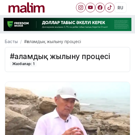
RU
Басты
#ғаламдық жылыну процесі
#ғаламдық жылыну процесі
Жазбалар: 1