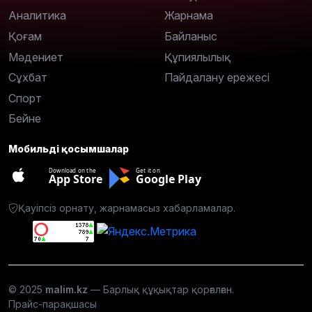
Аналитика
Жарнама
Қоғам
Байланыс
Мәдениет
Құпиялылық
Сұхбат
Пайдалану ережесі
Спорт
Бейне
Мобильді қосымшалар
Download on the
Get it on
App Store
Google Play
Қауіпсіз орнату, жарнамасыз хабарламалар.
© 2025
malim.kz
— Барлық құқықтар қорғалған.
Прайс-парақшасы