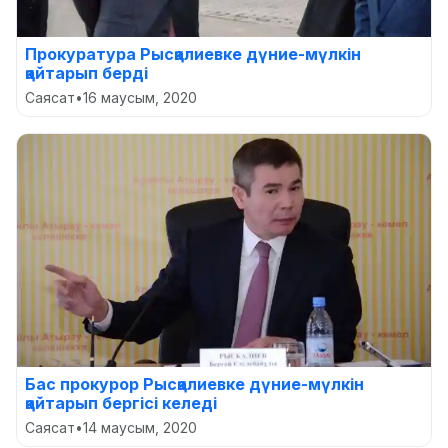
Прокуратура Рысқалиевке дүние-мүлкін
қайтарып берді
Саясат
•
16 маусым, 2020
Бас прокурор Рысқалиевке дүние-мүлкін
қайтарып бергісі келеді
Саясат
•
14 маусым, 2020