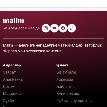
malim
Біз әлеуметтік желіде:
Malim — анализге негізделген материалдар, авторлық
пікірлер мен эксклюзив контент.
Айдарлар
Қызмет
Саясат
Біз туралы
Аналитика
Жарнама
Қоғам
Байланыс
Мәдениет
Құпиялылық
Сұхбат
Пайдалану ережесі