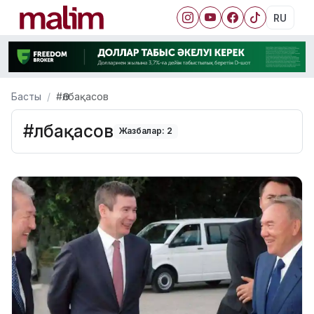
RU
Басты
#Әлбақасов
#Әлбақасов
Жазбалар: 2