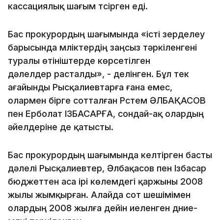
кассациялық шағым түсірген еді.
Бас прокурордың шағымында «істі зерделеу
барысында мүліктердің заңсыз тәркіленгені
туралы өтініштерде көрсетілген
дәлелдер расталды», - делінген. Бұл тек
ағайынды Рысқалиевтарға ғана емес,
олармен бірге сотталған Рүстем ӘЛБАҚАСОВ
пен Ерболат ІЗБАСАРҒА, сондай-ақ олардың
әйелдеріне де қатысты.
Бас прокурордың шағымында келтірген басты
дәлелі Рысқалиевтер, Әлбақасов пен Ізбасар
бюджеттен аса ірі көлемдегі қаржыны 2008
жылы жымқырған. Алайда сот шешімімен
олардың 2008 жылға дейін иеленген дүние-