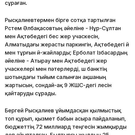
сұраған.
Рысқалиевтермен бірге сотқа тартылған
Рүстем Әлбақасовтың әйеліне - Нұр-Сұлтан
мен Ақтөбедегі бес жер учаскесін,
Алматыдағы жерасты паркингін, Ақтөбедегі үй
мен тұрғын үй-жайларды; Ерболат Ізбасардың
әйеліне - Атырау мен Ақтөбедегі жер
учаскелері мен пәтерлерді, үш банктің
шотындағы тыйым салынған ақшаның
жартысын, сондай-ақ 9 ЖШС-дегі үлесін
қайтаруды сұрады.
Бергей Рысқалиев ұйымдасқан қылмыстық
топ құрып, қызмет бабын асыра пайдаланып,
бюджеттің 72 миллиард теңгесін жымқырды
деп айыпталған. Былтырғы жылдың 25