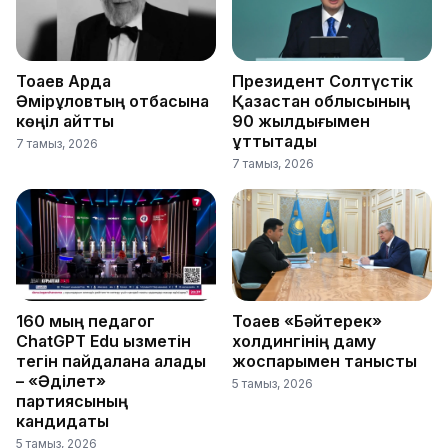
Тоқаев Ардақ
Президент Солтүстік
Әмірқұловтың отбасына
Қазақстан облысының
көңіл айтты
90 жылдығымен
құттықтады
7 тамыз, 2026
7 тамыз, 2026
160 мың педагог
Тоқаев «Бәйтерек»
ChatGPT Edu қызметін
холдингінің даму
тегін пайдалана алады
жоспарымен танысты
– «Әділет»
5 тамыз, 2026
партиясының
кандидаты
5 тамыз, 2026