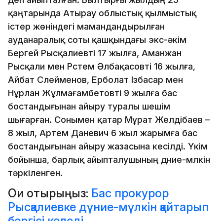
қаңтарында Атырау облыстық қылмыстық
істер жөніндегі мамандандырылған
ауданаралық соты қашқындағы экс-әкім
Бергей Рысқалиевті 17 жылға, Аманжан
Рысқали мен Рүстем Әлбақасовті 16 жылға,
Айбат Сүлейменов, Ерболат Ізбасар мен
Нұрлан Жұлмағамбетовті 9 жылға бас
бостандығынан айыру туралы шешім
шығарған. Сонымен қатар Мұрат Желдібаев –
8 жыл, Артем Даневич 6 жыл жарымға бас
бостандығынан айыру жазасына кесілді. Үкім
бойынша, барлық айыпталушының дүние-мүлкін
тәркіленген.
Оқи отырыңыз:
Бас прокурор
Рысқалиевке дүние-мүлкін қайтарып
бергісі келеді