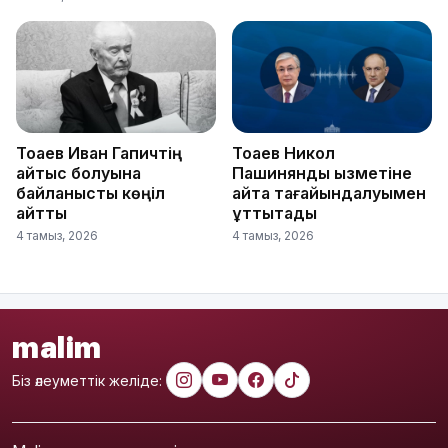
Тоқаев Иван Гапичтің
Тоқаев Никол
қайтыс болуына
Пашинянды қызметіне
байланысты көңіл
қайта тағайындалуымен
айтты
құттықтады
4 тамыз, 2026
4 тамыз, 2026
malim
Біз әлеуметтік желіде: