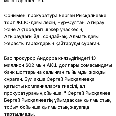
мүлкі тәркіленген.
Сонымен, прокуратура Бергей Рысқалиевке
төрт ЖШС-дағы үлесін, Нұр-Сұлтан, Атырау
және Ақтөбедегі үш жер учаскесін,
Атыраудағы үйді, сондай-ақ, Алматыдағы
жерасты гараждарын қайтаруды сұраған.
Бас прокурор Андорра князьдігіндегі 13
миллион 602 мың АҚШ доллары сомасындағы
банк шоттарына салынған тыйымды жоюды
сұраған. Бұл ақша Сергей Рысқалиевқа
қатысты компанияларға тиесілі, ал
прокуратураның ойынша, " Сергей Рысқалиев
Бергей Рысқалиевтің ұйымдасқан қылмыстық
тобы» бойынша қылмыстық жауапқа
тартылмады.