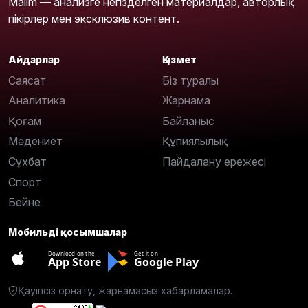
Malim — анализге негізделген материалдар, авторлық
пікірлер мен эксклюзив контент.
Айдарлар
Қызмет
Саясат
Біз туралы
Аналитика
Жарнама
Қоғам
Байланыс
Мәдениет
Құпиялылық
Сұхбат
Пайдалану ережесі
Спорт
Бейне
Мобильді қосымшалар
Download on the
Get it on
App Store
Google Play
Қауіпсіз орнату, жарнамасыз хабарламалар.