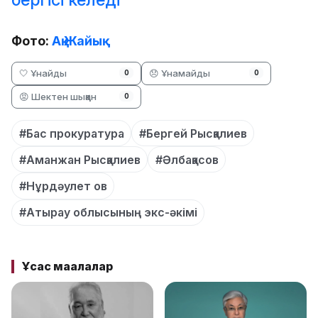
Фото:
Ақ Жайық
🤍 Ұнайды
😞 Ұнамайды
0
0
😡 Шектен шыққан
0
#Бас прокуратура
#Бергей Рысқалиев
#Аманжан Рысқалиев
#Әлбақасов
#Нұрдәулет ов
#Атырау облысының экс-әкімі
Ұқсас мақалалар