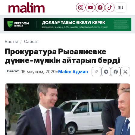
RU
Басты
Саясат
Прокуратура Рысқалиевке
дүние-мүлкін қайтарып берді
16 маусым, 2020
•
Malim Админ
Саясат