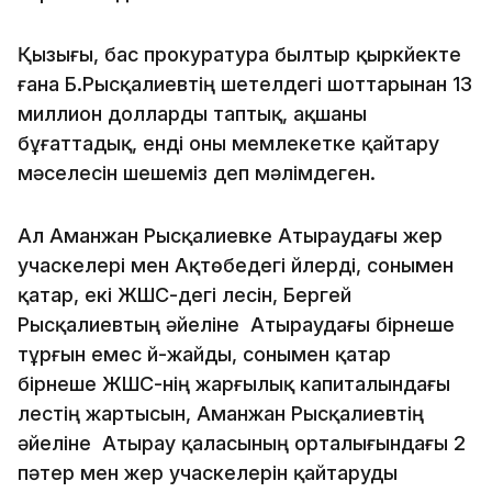
Қызығы, бас прокуратура былтыр қыркүйекте
ғана Б.Рысқалиевтің шетелдегі шоттарынан 13
миллион долларды таптық, ақшаны
бұғаттадық, енді оны мемлекетке қайтару
мәселесін шешеміз деп мәлімдеген.
Ал Аманжан Рысқалиевке Атыраудағы жер
учаскелері мен Ақтөбедегі үйлерді, сонымен
қатар, екі ЖШС-дегі үлесін, Бергей
Рысқалиевтың әйеліне Атыраудағы бірнеше
тұрғын емес үй-жайды, сонымен қатар
бірнеше ЖШС-нің жарғылық капиталындағы
үлестің жартысын, Аманжан Рысқалиевтің
әйеліне Атырау қаласының орталығындағы 2
пәтер мен жер учаскелерін қайтаруды