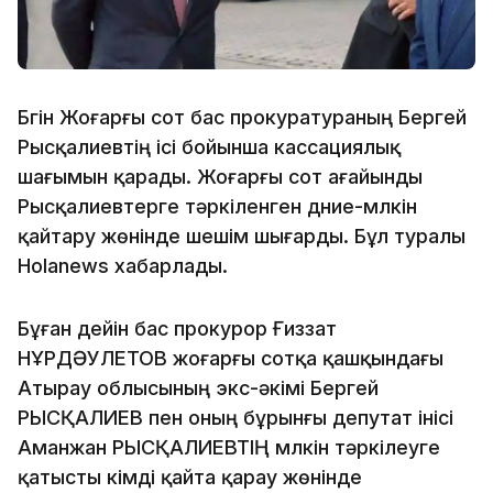
Бүгін Жоғарғы сот бас прокуратураның Бергей
Рысқалиевтің ісі бойынша кассациялық
шағымын қарады. Жоғарғы сот ағайынды
Рысқалиевтерге тәркіленген дүние-мүлкін
қайтару жөнінде шешім шығарды. Бұл туралы
Holanews хабарлады.
Бұған дейін бас прокурор Ғиззат
НҰРДӘУЛЕТОВ жоғарғы сотқа қашқындағы
Атырау облысының экс-әкімі Бергей
РЫСҚАЛИЕВ пен оның бұрынғы депутат інісі
Аманжан РЫСҚАЛИЕВТІҢ мүлкін тәркілеуге
қатысты үкімді қайта қарау жөнінде