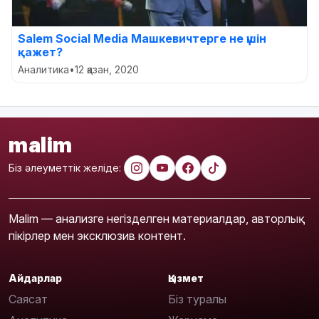
Salem Social Media Машкевичтерге не үшін
қажет?
Аналитика
•
12 қазан, 2020
malim
Біз әлеуметтік желіде:
Malim — анализге негізделген материалдар, авторлық
пікірлер мен эксклюзив контент.
Айдарлар
Қызмет
Саясат
Біз туралы