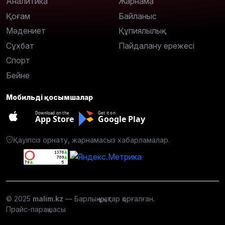
Аналитика
Жарнама
Қоғам
Байланыс
Мәдениет
Құпиялылық
Сұхбат
Пайдалану ережесі
Спорт
Бейне
Мобильді қосымшалар
Download on the
Get it on
App Store
Google Play
Қауіпсіз орнату, жарнамасыз хабарламалар.
© 2025
malim.kz
— Барлық құқықтар қорғалған.
Прайс-парақшасы