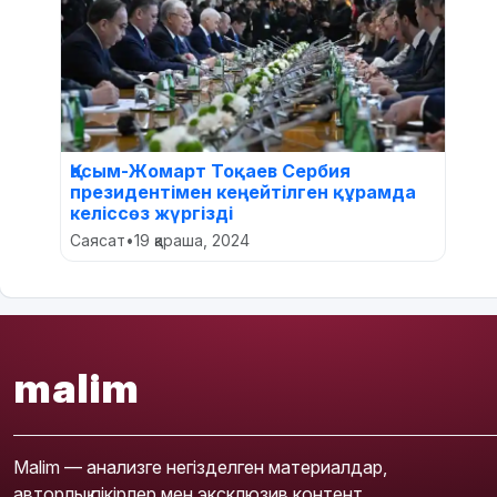
Қасым-Жомарт Тоқаев Сербия
президентімен кеңейтілген құрамда
келіссөз жүргізді
Саясат
•
19 қараша, 2024
malim
Malim — анализге негізделген материалдар,
авторлық пікірлер мен эксклюзив контент.