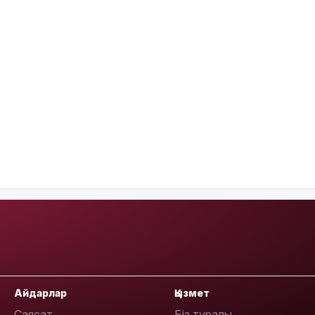
Айдарлар
Қызмет
Саясат
Біз туралы