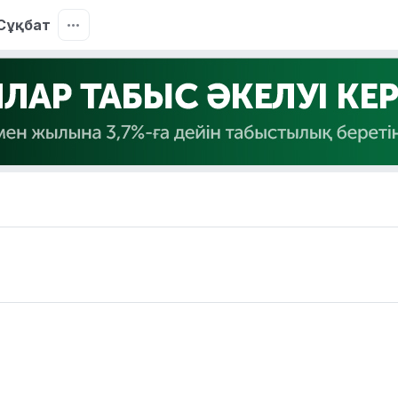
Сұқбат