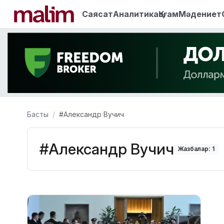
Саясат
Аналитика
Қоғам
Мәдениет
Басты
#Александр Вучич
#Александр Вучич
Жазбалар: 1