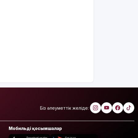
Біз әлеуметтік желіде:
Мобильді қосымшалар
Download on the
Get it on