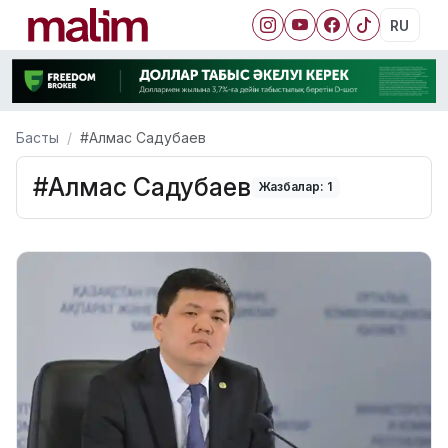
RU
Басты
#Алмас Садубаев
#Алмас Садубаев
Жазбалар: 1