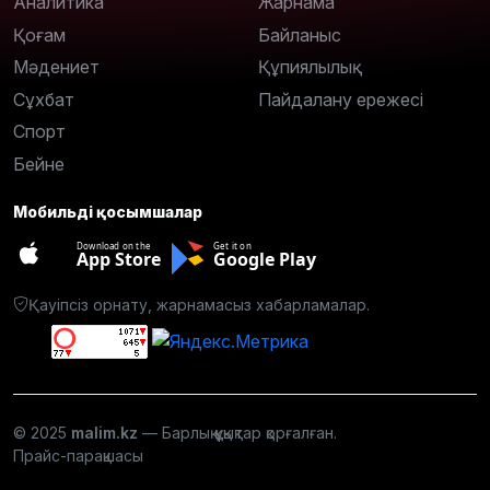
Аналитика
Жарнама
Қоғам
Байланыс
Мәдениет
Құпиялылық
Сұхбат
Пайдалану ережесі
Спорт
Бейне
Мобильді қосымшалар
Download on the
Get it on
App Store
Google Play
Қауіпсіз орнату, жарнамасыз хабарламалар.
© 2025
malim.kz
— Барлық құқықтар қорғалған.
Прайс-парақшасы