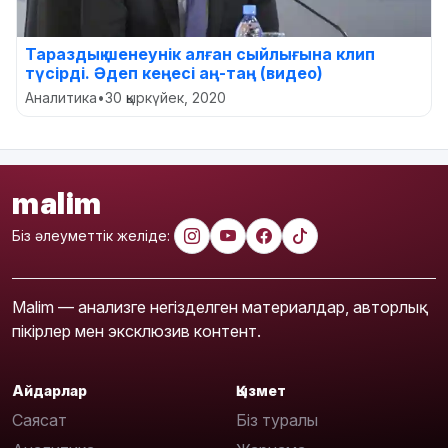
Тараздық шенеунік алған сыйлығына клип
түсірді. Әдеп кеңесі аң-таң (видео)
Аналитика
•
30 қыркүйек, 2020
malim
Біз әлеуметтік желіде:
Malim — анализге негізделген материалдар, авторлық
пікірлер мен эксклюзив контент.
Айдарлар
Қызмет
Саясат
Біз туралы