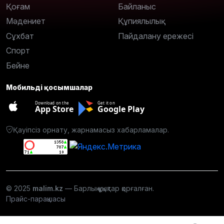
Қоғам
Байланыс
Мәдениет
Құпиялылық
Сұхбат
Пайдалану ережесі
Спорт
Бейне
Мобильді қосымшалар
Download on the
Get it on
App Store
Google Play
Қауіпсіз орнату, жарнамасыз хабарламалар.
© 2025
malim.kz
— Барлық құқықтар қорғалған.
Прайс-парақшасы