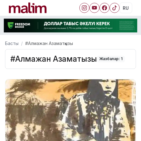
RU
Басты
#Алмажан Азаматқызы
#Алмажан Азаматқызы
Жазбалар: 1