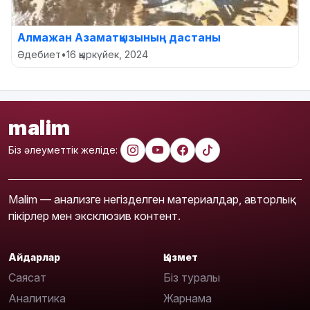
Алмажан Азаматқызының дастаны
Әдебиет
•
16 қыркүйек, 2024
malim
Біз әлеуметтік желіде:
Malim — анализге негізделген материалдар, авторлық
пікірлер мен эксклюзив контент.
Айдарлар
Қызмет
Саясат
Біз туралы
Аналитика
Жарнама