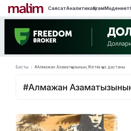
Саясат
Аналитика
Қоғам
Мәдениет
Басты
#Алмажан Азаматқызының Жетім қыз дастаны
#Алмажан Азаматқызының