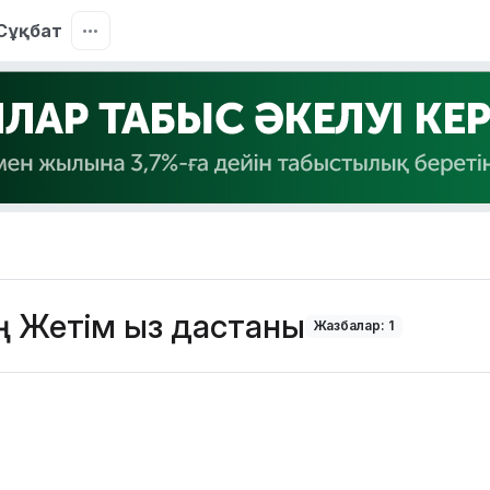
Сұқбат
 Жетім қыз дастаны
Жазбалар: 1