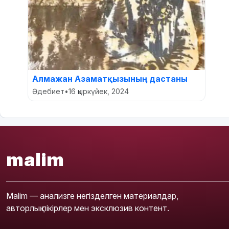
Алмажан Азаматқызының дастаны
Әдебиет
•
16 қыркүйек, 2024
malim
Malim — анализге негізделген материалдар,
авторлық пікірлер мен эксклюзив контент.