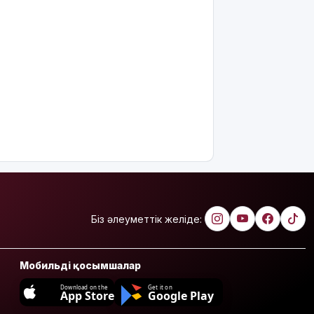
Біз әлеуметтік желіде:
Мобильді қосымшалар
Download on the
Get it on
App Store
Google Play