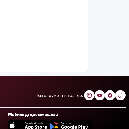
Біз әлеуметтік желіде:
Мобильді қосымшалар
Download on the
Get it on
App Store
Google Play