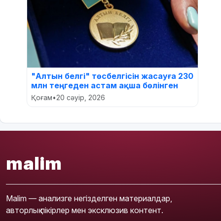
"Алтын белгі" төсбелгісін жасауға 230
млн теңгеден астам ақша бөлінген
Қоғам
•
20 сәуір, 2026
malim
Malim — анализге негізделген материалдар,
авторлық пікірлер мен эксклюзив контент.