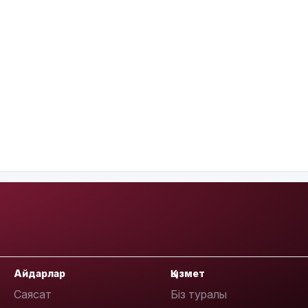
Айдарлар
Қызмет
Саясат
Біз туралы