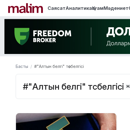
Саясат
Аналитика
Қоғам
Мәдениет
Басты
#"Алтын белгі" төсбелгісі
#"Алтын белгі" төсбелгісі
Ж