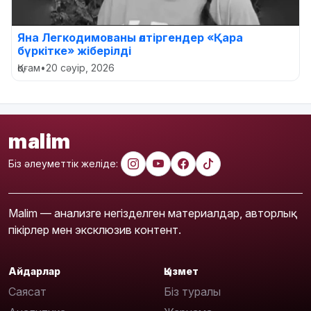
Яна Легкодимованы өлтіргендер «Қара
бүркітке» жіберілді
Қоғам
•
20 сәуір, 2026
malim
Біз әлеуметтік желіде:
Malim — анализге негізделген материалдар, авторлық
пікірлер мен эксклюзив контент.
Айдарлар
Қызмет
Саясат
Біз туралы