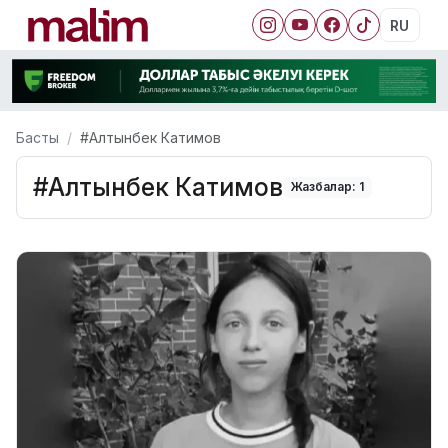
RU
Басты
#Алтынбек Катимов
#Алтынбек Катимов
Жазбалар: 1