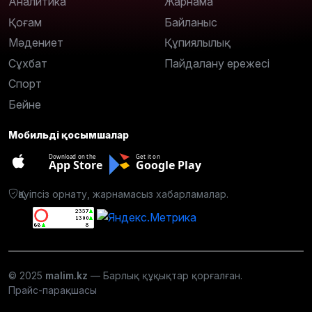
Аналитика
Жарнама
Қоғам
Байланыс
Мәдениет
Құпиялылық
Сұхбат
Пайдалану ережесі
Спорт
Бейне
Мобильді қосымшалар
Download on the
Get it on
App Store
Google Play
Қауіпсіз орнату, жарнамасыз хабарламалар.
© 2025
malim.kz
— Барлық құқықтар қорғалған.
Прайс-парақшасы