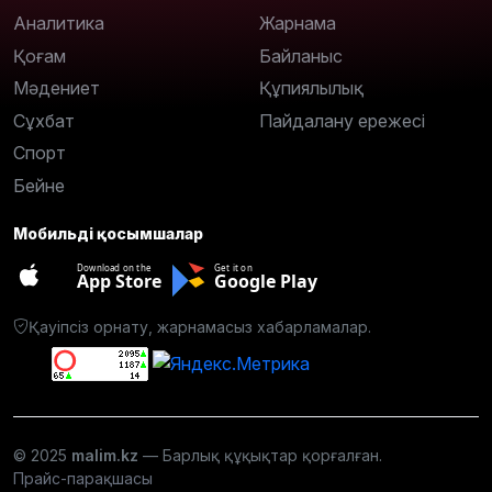
Аналитика
Жарнама
Қоғам
Байланыс
Мәдениет
Құпиялылық
Сұхбат
Пайдалану ережесі
Спорт
Бейне
Мобильді қосымшалар
Download on the
Get it on
App Store
Google Play
Қауіпсіз орнату, жарнамасыз хабарламалар.
© 2025
malim.kz
— Барлық құқықтар қорғалған.
Прайс-парақшасы