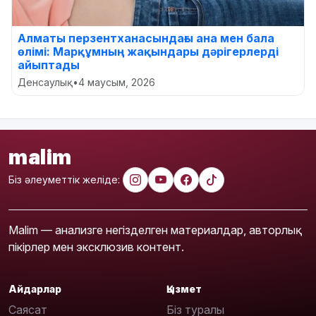
Алматы перзентханасындағы ана мен бала
өлімі: Марқұмның жақындары дәрігерлерді
айыптады
Денсаулық
•
4 маусым, 2026
malim
Біз әлеуметтік желіде:
Malim — анализге негізделген материалдар, авторлық
пікірлер мен эксклюзив контент.
Айдарлар
Қызмет
Саясат
Біз туралы