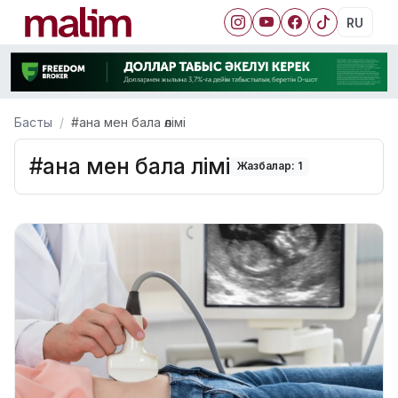
RU
Басты
#ана мен бала өлімі
#ана мен бала өлімі
Жазбалар: 1