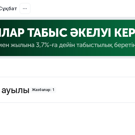
Сұқбат
 ауылы
Жазбалар: 1