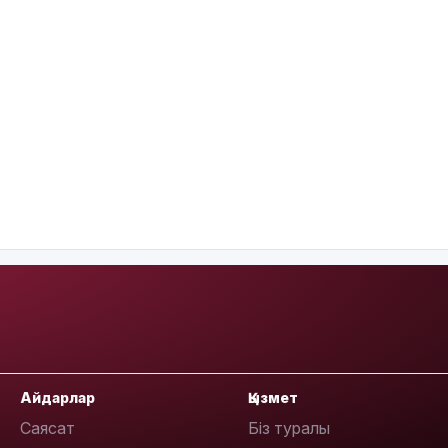
Айдарлар
Қызмет
Саясат
Біз туралы