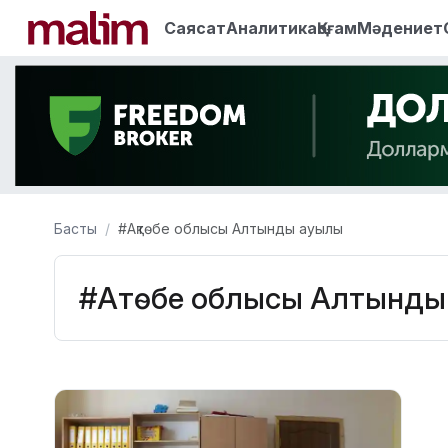
Саясат
Аналитика
Қоғам
Мәдениет
Басты
#Ақтөбе облысы Алтынды ауылы
#Ақтөбе облысы Алтынды