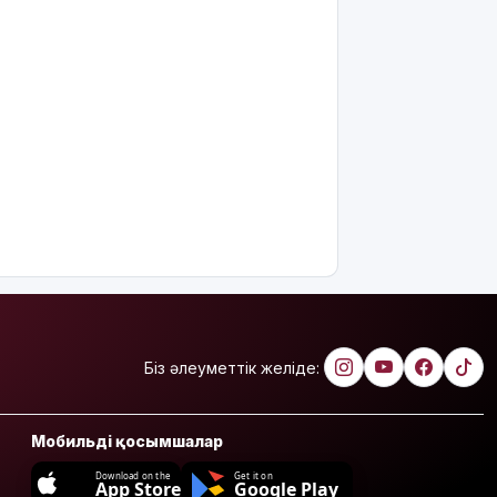
Біз әлеуметтік желіде:
Мобильді қосымшалар
Download on the
Get it on
App Store
Google Play