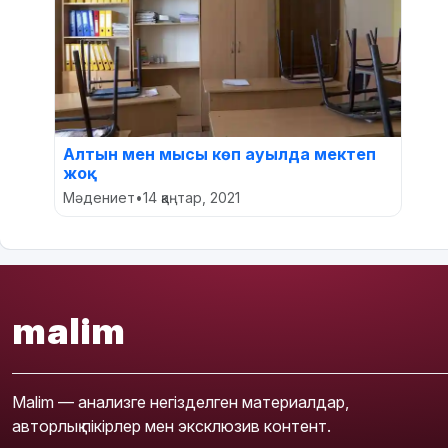
Алтын мен мысы көп ауылда мектеп
жоқ
Мәдениет
•
14 қаңтар, 2021
malim
Malim — анализге негізделген материалдар,
авторлық пікірлер мен эксклюзив контент.