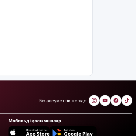
Біз әлеуметтік желіде:
Мобильді қосымшалар
Download on the
Get it on
App Store
Google Play