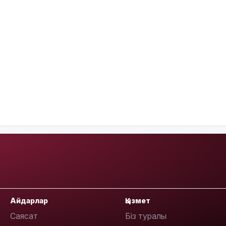
Айдарлар
Қызмет
Саясат
Біз туралы