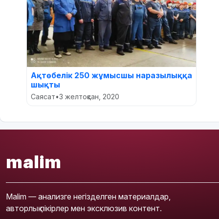
Ақтөбелік 250 жұмысшы наразылыққа
шықты
Саясат
•
3 желтоқсан, 2020
malim
Malim — анализге негізделген материалдар,
авторлық пікірлер мен эксклюзив контент.