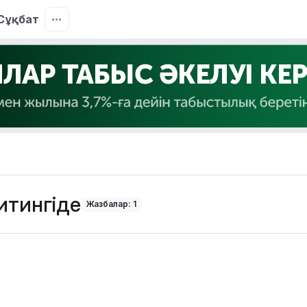
Сұқбат
итингіде
Жазбалар: 1