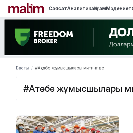
Саясат
Аналитика
Қоғам
Мәдениет
Басты
#Ақтөбе жұмысшылары митингіде
#Ақтөбе жұмысшылары м