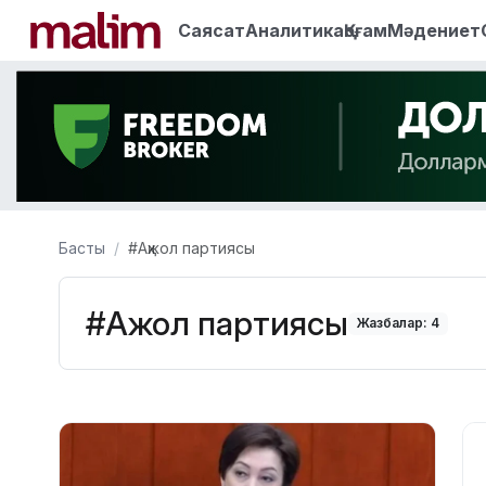
Саясат
Аналитика
Қоғам
Мәдениет
Басты
#Ақжол партиясы
#Ақжол партиясы
Жазбалар: 4