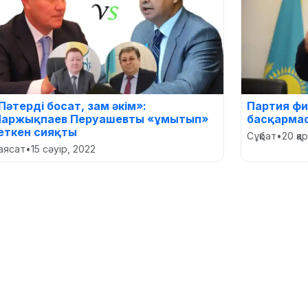
Пәтерді босат, зам әкім»:
Партия фи
аржықпаев Перуашевты «ұмытып»
басқарма
еткен сияқты
Сұқбат
•
20 қа
аясат
•
15 сәуір, 2022