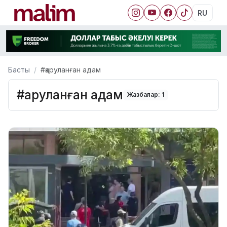
RU
Басты
#қаруланған адам
#қаруланған адам
Жазбалар: 1