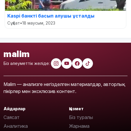
Kaspi банкті басып алушы ұсталды
Сұқбат
•
18 маусым, 2023
malim
Біз әлеуметтік желіде:
Malim — анализге негізделген материалдар, авторлық
пікірлер мен эксклюзив контент.
Айдарлар
Қызмет
Саясат
Біз туралы
Аналитика
Жарнама