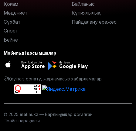
Қоғам
Байланыс
Мәдениет
Құпиялылық
Сұхбат
Пайдалану ережесі
Спорт
Бейне
Мобильді қосымшалар
Download on the
Get it on
App Store
Google Play
Қауіпсіз орнату, жарнамасыз хабарламалар.
© 2025
malim.kz
— Барлық құқықтар қорғалған.
Прайс-парақшасы