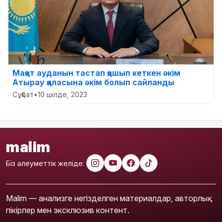
Мақат ауданын тастап қашып кеткен әкім
Атырау қаласына әкім болып сайланды
Сұқбат
•
10 шілде, 2023
malim
Біз әлеуметтік желіде:
Malim — анализге негізделген материалдар, авторлық
пікірлер мен эксклюзив контент.