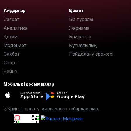
Айдарлар
Қызмет
Саясат
Біз туралы
Аналитика
Жарнама
Қоғам
Байланыс
Мәдениет
Құпиялылық
Сұхбат
Пайдалану ережесі
Спорт
Бейне
Мобильді қосымшалар
Download on the
Get it on
App Store
Google Play
Қауіпсіз орнату, жарнамасыз хабарламалар.