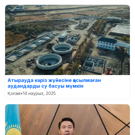
Атырауда кәріз жүйесіне қосылмаған
аудандарды су басуы мүмкін
Қоғам
•
14 наурыз, 2025