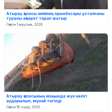
Атырау қаласы әкімінің орынбасары ұсталғаны
туралы ақпарат тарап жатыр
Оқиға
•
1 маусым, 2026
Атырау қаласының маңында жүк көлігі
аударылып, мұнай төгілді
Оқиға
•
18 сәуір, 2025