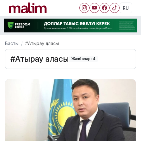
RU
Басты
#Атырау қаласы
#Атырау қаласы
Жазбалар: 4