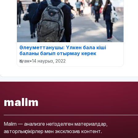
Әлеуметтанушы: Үлкен бала кіші
баланы бағып отырмау керек
Қоғам
•
14 наурыз, 2022
malim
Malim — анализге негізделген материалдар,
авторлық пікірлер мен эксклюзив контент.