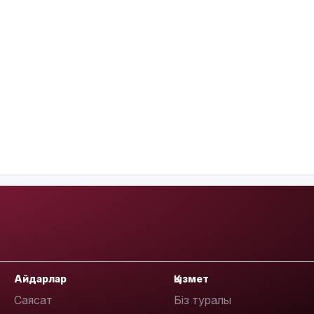
Айдарлар
Қызмет
Саясат
Біз туралы