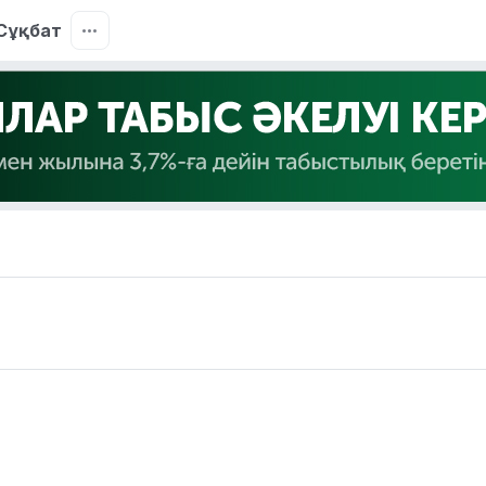
Сұқбат