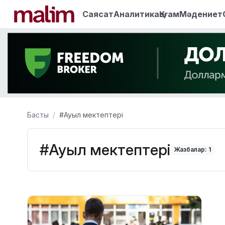
Саясат
Аналитика
Қоғам
Мәдениет
Басты
#Ауыл мектептері
#Ауыл мектептері
Жазбалар: 1