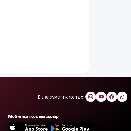
Біз әлеуметтік желіде:
Мобильді қосымшалар
Download on the
Get it on
App Store
Google Play