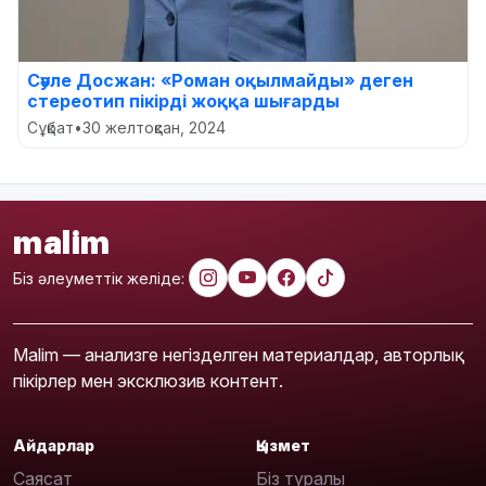
Сәуле Досжан: «Роман оқылмайды» деген
стереотип пікірді жоққа шығарды
Сұқбат
•
30 желтоқсан, 2024
malim
Біз әлеуметтік желіде:
Malim — анализге негізделген материалдар, авторлық
пікірлер мен эксклюзив контент.
Айдарлар
Қызмет
Саясат
Біз туралы