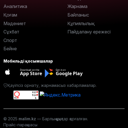
Аналитика
Жарнама
Қоғам
Байланыс
Мәдениет
Құпиялылық
Сұхбат
Пайдалану ережесі
Спорт
Бейне
Мобильді қосымшалар
Download on the
Get it on
App Store
Google Play
Қауіпсіз орнату, жарнамасыз хабарламалар.
© 2025
malim.kz
— Барлық құқықтар қорғалған.
Прайс-парақшасы