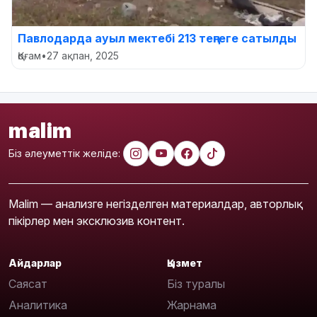
Павлодарда ауыл мектебі 213 теңгеге сатылды
Қоғам
•
27 ақпан, 2025
malim
Біз әлеуметтік желіде:
Malim — анализге негізделген материалдар, авторлық
пікірлер мен эксклюзив контент.
Айдарлар
Қызмет
Саясат
Біз туралы
Аналитика
Жарнама