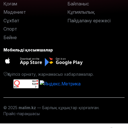
Қоғам
Байланыс
Мәдениет
Құпиялылық
Сұхбат
Пайдалану ережесі
Спорт
Бейне
Мобильді қосымшалар
Download on the
Get it on
App Store
Google Play
Қауіпсіз орнату, жарнамасыз хабарламалар.
© 2025
malim.kz
— Барлық құқықтар қорғалған.
Прайс-парақшасы