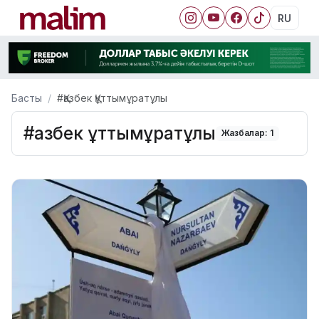
RU
Басты
#Қазбек Құттымұратұлы
#Қазбек Құттымұратұлы
Жазбалар: 1