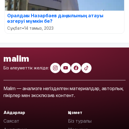
Оралдағы Назарбаев даңғылының атауы
өзгеруі мүмкін бе?
Сұқбат
•
14 тамыз, 2023
malim
Біз әлеуметтік желіде:
Malim — анализге негізделген материалдар, авторлық
пікірлер мен эксклюзив контент.
Айдарлар
Қызмет
Саясат
Біз туралы