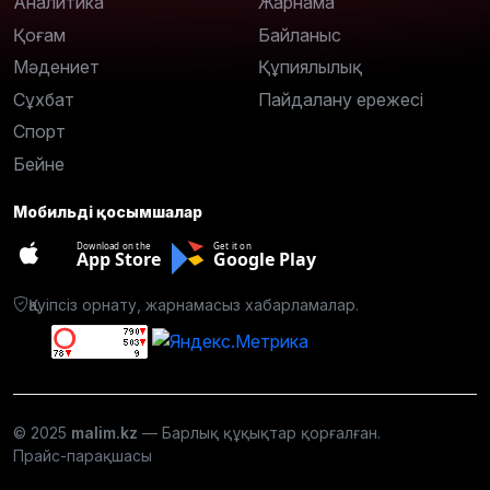
Аналитика
Жарнама
Қоғам
Байланыс
Мәдениет
Құпиялылық
Сұхбат
Пайдалану ережесі
Спорт
Бейне
Мобильді қосымшалар
Download on the
Get it on
App Store
Google Play
Қауіпсіз орнату, жарнамасыз хабарламалар.
© 2025
malim.kz
— Барлық құқықтар қорғалған.
Прайс-парақшасы