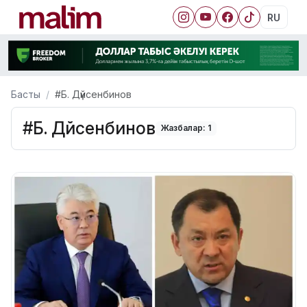
RU
Басты
#Б. Дүйсенбинов
#Б. Дүйсенбинов
Жазбалар: 1