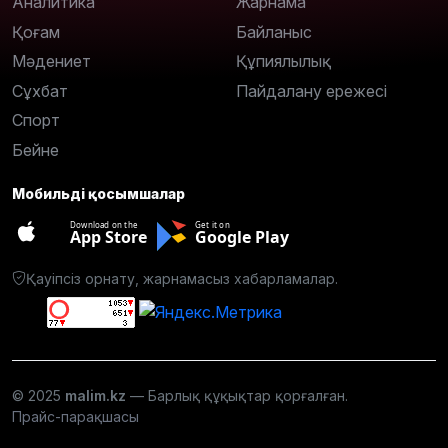
Аналитика
Жарнама
Қоғам
Байланыс
Мәдениет
Құпиялылық
Сұхбат
Пайдалану ережесі
Спорт
Бейне
Мобильді қосымшалар
Download on the
Get it on
App Store
Google Play
Қауіпсіз орнату, жарнамасыз хабарламалар.
© 2025
malim.kz
— Барлық құқықтар қорғалған.
Прайс-парақшасы