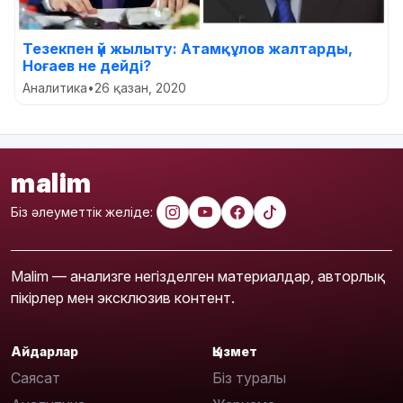
Тезекпен үй жылыту: Атамқұлов жалтарды,
Ноғаев не дейді?
Аналитика
•
26 қазан, 2020
malim
Біз әлеуметтік желіде:
Malim — анализге негізделген материалдар, авторлық
пікірлер мен эксклюзив контент.
Айдарлар
Қызмет
Саясат
Біз туралы