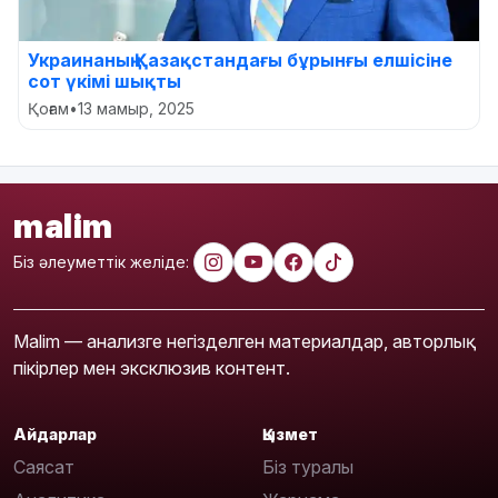
Украина­ның Қазақстандағы бұрынғы елшісіне
сот үкімі шықты
Қоғам
•
13 мамыр, 2025
malim
Біз әлеуметтік желіде:
Malim — анализге негізделген материалдар, авторлық
пікірлер мен эксклюзив контент.
Айдарлар
Қызмет
Саясат
Біз туралы