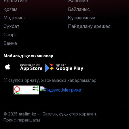
Аналитика
Жарнама
Қоғам
Байланыс
Мәдениет
Құпиялылық
Сұхбат
Пайдалану ережесі
Спорт
Бейне
Мобильді қосымшалар
Download on the
Get it on
App Store
Google Play
Қауіпсіз орнату, жарнамасыз хабарламалар.
© 2025
malim.kz
— Барлық құқықтар қорғалған.
Прайс-парақшасы