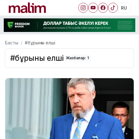
RU
Басты
#бұрынғы елші
#бұрынғы елші
Жазбалар: 1