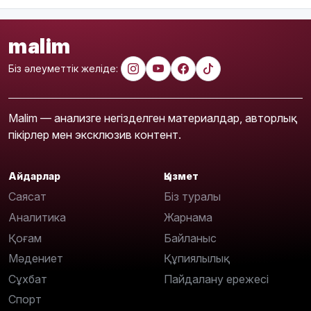
malim
Біз әлеуметтік желіде:
Malim — анализге негізделген материалдар, авторлық
пікірлер мен эксклюзив контент.
Айдарлар
Қызмет
Саясат
Біз туралы
Аналитика
Жарнама
Қоғам
Байланыс
Мәдениет
Құпиялылық
Сұхбат
Пайдалану ережесі
Спорт