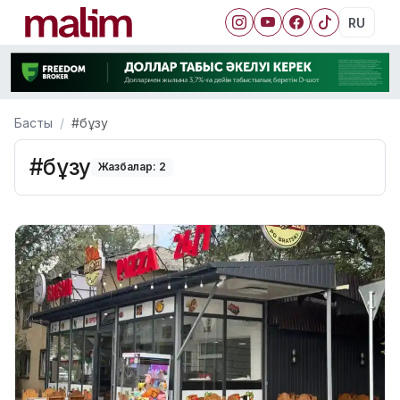
RU
Басты
#бұзу
#бұзу
Жазбалар: 2