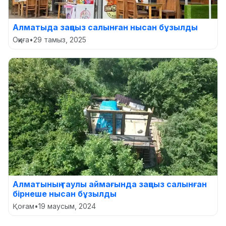
Алматыда заңсыз салынған нысан бұзылды
Оқиға
•
29 тамыз, 2025
Алматының таулы аймағында заңсыз салынған
бірнеше нысан бұзылды
Қоғам
•
19 маусым, 2024