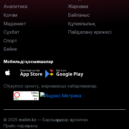
Аналитика
Жарнама
Қоғам
Байланыс
Мәдениет
Құпиялылық
Сұхбат
Пайдалану ережесі
Спорт
Бейне
Мобильді қосымшалар
Download on the
Get it on
App Store
Google Play
Қауіпсіз орнату, жарнамасыз хабарламалар.
© 2025
malim.kz
— Барлық құқықтар қорғалған.
Прайс-парақшасы