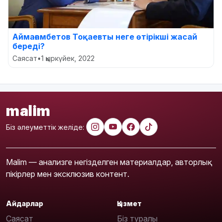
Аймағамбетов Тоқаевты неге өтірікші жасай
береді?
Саясат
•
1 қыркүйек, 2022
malim
Біз әлеуметтік желіде:
Malim — анализге негізделген материалдар, авторлық
пікірлер мен эксклюзив контент.
Айдарлар
Қызмет
Саясат
Біз туралы