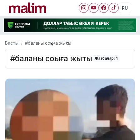
RU
Басты
#баланы соққыға жықты
#баланы соққыға жықты
Жазбалар: 1