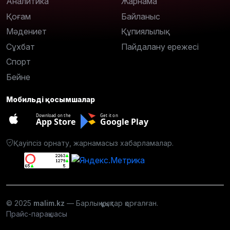
Аналитика
Жарнама
Қоғам
Байланыс
Мәдениет
Құпиялылық
Сұхбат
Пайдалану ережесі
Спорт
Бейне
Мобильді қосымшалар
Download on the
Get it on
App Store
Google Play
Қауіпсіз орнату, жарнамасыз хабарламалар.
© 2025
malim.kz
— Барлық құқықтар қорғалған.
Прайс-парақшасы