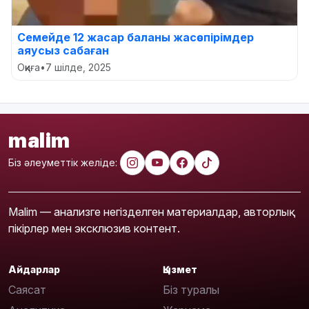
Семейде 12 жасар баланы жасөспірімдер
аяусыз сабаған
Оқиға
•
7 шілде, 2025
malim
Біз әлеуметтік желіде:
Malim — анализге негізделген материалдар, авторлық
пікірлер мен эксклюзив контент.
Айдарлар
Қызмет
Саясат
Біз туралы